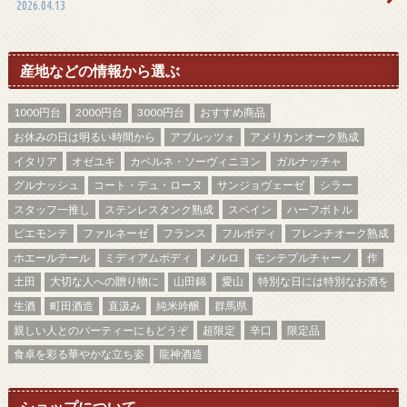
2026.04.13
産地などの情報から選ぶ
1000円台
2000円台
3000円台
おすすめ商品
お休みの日は明るい時間から
アブルッツォ
アメリカンオーク熟成
イタリア
オゼユキ
カベルネ・ソーヴィニヨン
ガルナッチャ
グルナッシュ
コート・デュ・ローヌ
サンジョヴェーゼ
シラー
スタッフ一推し
ステンレスタンク熟成
スペイン
ハーフボトル
ピエモンテ
ファルネーゼ
フランス
フルボディ
フレンチオーク熟成
ホエールテール
ミディアムボディ
メルロ
モンテプルチャーノ
作
土田
大切な人への贈り物に
山田錦
愛山
特別な日には特別なお酒を
生酒
町田酒造
直汲み
純米吟醸
群馬県
親しい人とのパーティーにもどうぞ
超限定
辛口
限定品
食卓を彩る華やかな立ち姿
龍神酒造
ショップについて