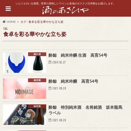
ソムリエのいる酒屋。世界の美味しいワインと各地のオススメ日本酒をお届けします。
HOME
タグ : 食卓を彩る華やかな立ち姿
TAG
食卓を彩る華やかな立ち姿
純米酒
酔鯨 純米吟醸 生酒 高育54号
2024.02.27
純米酒
酔鯨 純米吟醸 高育54号
2021.08.28
純米酒
酔鯨 特別純米酒 名将銘酒 坂本龍馬
ラベル
2021.08.28