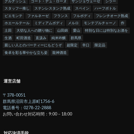
グルナッシュ
コート・デュ・ローヌ
サンジョヴェーゼ
シラー
スタッフ一推し
ステンレスタンク熟成
スペイン
ハーフボトル
ピエモンテ
ファルネーゼ
フランス
フルボディ
フレンチオーク熟成
ホエールテール
ミディアムボディ
メルロ
モンテプルチャーノ
作
土田
大切な人への贈り物に
山田錦
愛山
特別な日には特別なお酒を
生酒
町田酒造
直汲み
純米吟醸
群馬県
親しい人とのパーティーにもどうぞ
超限定
辛口
限定品
食卓を彩る華やかな立ち姿
龍神酒造
運営店舗
〒378-0051
群馬県沼田市上原町1756-6
電話番号：0278-22-2888
お問い合わせ対応時間：9:00－18:00
対応決済手段