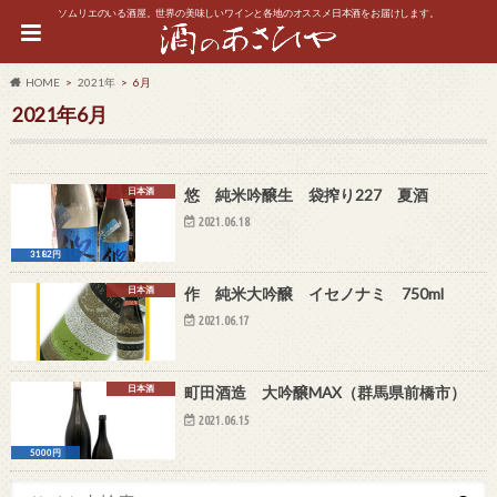
ソムリエのいる酒屋。世界の美味しいワインと各地のオススメ日本酒をお届けします。
HOME
2021年
6月
2021年6月
日本酒
悠 純米吟醸生 袋搾り227 夏酒
2021.06.18
3182円
日本酒
作 純米大吟醸 イセノナミ 750ml
2021.06.17
日本酒
町田酒造 大吟醸MAX（群馬県前橋市）
2021.06.15
5000円