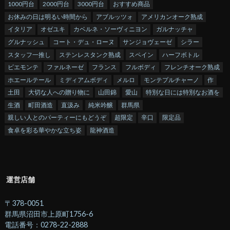
1000円台
2000円台
3000円台
おすすめ商品
お休みの日は明るい時間から
アブルッツォ
アメリカンオーク熟成
イタリア
オゼユキ
カベルネ・ソーヴィニヨン
ガルナッチャ
グルナッシュ
コート・デュ・ローヌ
サンジョヴェーゼ
シラー
スタッフ一推し
ステンレスタンク熟成
スペイン
ハーフボトル
ピエモンテ
ファルネーゼ
フランス
フルボディ
フレンチオーク熟成
ホエールテール
ミディアムボディ
メルロ
モンテプルチャーノ
作
土田
大切な人への贈り物に
山田錦
愛山
特別な日には特別なお酒を
生酒
町田酒造
直汲み
純米吟醸
群馬県
親しい人とのパーティーにもどうぞ
超限定
辛口
限定品
食卓を彩る華やかな立ち姿
龍神酒造
運営店舗
〒378-0051
群馬県沼田市上原町1756-6
電話番号：0278-22-2888