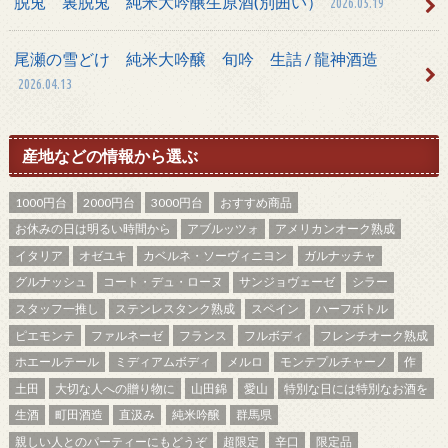
脱兎 裏脱兎 純米大吟醸生原酒(別囲い）
2026.05.19
尾瀬の雪どけ 純米大吟醸 旬吟 生詰 / 龍神酒造
2026.04.13
産地などの情報から選ぶ
1000円台
2000円台
3000円台
おすすめ商品
お休みの日は明るい時間から
アブルッツォ
アメリカンオーク熟成
イタリア
オゼユキ
カベルネ・ソーヴィニヨン
ガルナッチャ
グルナッシュ
コート・デュ・ローヌ
サンジョヴェーゼ
シラー
スタッフ一推し
ステンレスタンク熟成
スペイン
ハーフボトル
ピエモンテ
ファルネーゼ
フランス
フルボディ
フレンチオーク熟成
ホエールテール
ミディアムボディ
メルロ
モンテプルチャーノ
作
土田
大切な人への贈り物に
山田錦
愛山
特別な日には特別なお酒を
生酒
町田酒造
直汲み
純米吟醸
群馬県
親しい人とのパーティーにもどうぞ
超限定
辛口
限定品