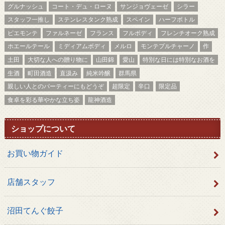
グルナッシュ
コート・デュ・ローヌ
サンジョヴェーゼ
シラー
スタッフ一推し
ステンレスタンク熟成
スペイン
ハーフボトル
ピエモンテ
ファルネーゼ
フランス
フルボディ
フレンチオーク熟成
ホエールテール
ミディアムボディ
メルロ
モンテプルチャーノ
作
土田
大切な人への贈り物に
山田錦
愛山
特別な日には特別なお酒を
生酒
町田酒造
直汲み
純米吟醸
群馬県
親しい人とのパーティーにもどうぞ
超限定
辛口
限定品
食卓を彩る華やかな立ち姿
龍神酒造
ショップについて
お買い物ガイド
店舗スタッフ
沼田てんぐ餃子