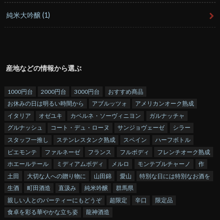
純米大吟醸
(1)
産地などの情報から選ぶ
1000円台
2000円台
3000円台
おすすめ商品
お休みの日は明るい時間から
アブルッツォ
アメリカンオーク熟成
イタリア
オゼユキ
カベルネ・ソーヴィニヨン
ガルナッチャ
グルナッシュ
コート・デュ・ローヌ
サンジョヴェーゼ
シラー
スタッフ一推し
ステンレスタンク熟成
スペイン
ハーフボトル
ピエモンテ
ファルネーゼ
フランス
フルボディ
フレンチオーク熟成
ホエールテール
ミディアムボディ
メルロ
モンテプルチャーノ
作
土田
大切な人への贈り物に
山田錦
愛山
特別な日には特別なお酒を
生酒
町田酒造
直汲み
純米吟醸
群馬県
親しい人とのパーティーにもどうぞ
超限定
辛口
限定品
食卓を彩る華やかな立ち姿
龍神酒造