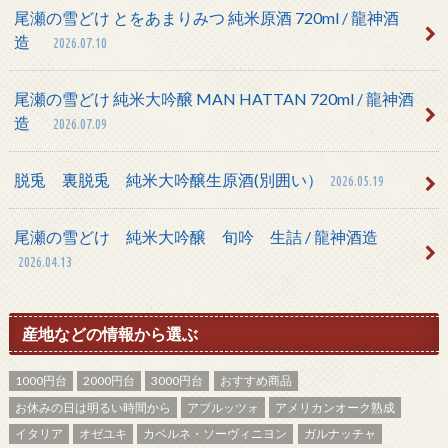
尾瀬の雪どけ とをあまりみつ 純米原酒 720ml / 龍神酒
造
2026.07.10
尾瀬の雪どけ 純米大吟醸 MAN HATTAN 720ml / 龍神酒
造
2026.07.09
脱兎 裏脱兎 純米大吟醸生原酒(別囲い）
2026.05.19
尾瀬の雪どけ 純米大吟醸 旬吟 生詰 / 龍神酒造
2026.04.13
産地などの情報から選ぶ
1000円台
2000円台
3000円台
おすすめ商品
お休みの日は明るい時間から
アブルッツォ
アメリカンオーク熟成
イタリア
オゼユキ
カベルネ・ソーヴィニヨン
ガルナッチャ