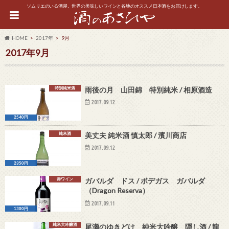
ソムリエのいる酒屋。世界の美味しいワインと各地のオススメ日本酒をお届けします。
HOME
2017年
9月
2017年9月
特別純米酒
雨後の月 山田錦 特別純米 / 相原酒造
2017.09.12
2540円
純米酒
美丈夫 純米酒 慎太郎 / 濱川商店
2017.09.12
2350円
赤ワイン
ガバルダ ドス / ボデガス ガバルダ
（Dragon Reserva）
2017.09.11
1300円
純米大吟醸酒
尾瀬のゆきどけ 純米大吟醸 隠し酒 / 龍