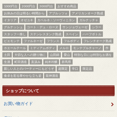
1000円台
2000円台
3000円台
おすすめ商品
お休みの日は明るい時間から
アブルッツォ
アメリカンオーク熟成
イタリア
オゼユキ
カベルネ・ソーヴィニヨン
ガルナッチャ
グルナッシュ
コート・デュ・ローヌ
サンジョヴェーゼ
シラー
スタッフ一推し
ステンレスタンク熟成
スペイン
ハーフボトル
ピエモンテ
ファルネーゼ
フランス
フルボディ
フレンチオーク熟成
ホエールテール
ミディアムボディ
メルロ
モンテプルチャーノ
作
土田
大切な人への贈り物に
山田錦
愛山
特別な日には特別なお酒を
生酒
町田酒造
直汲み
純米吟醸
群馬県
親しい人とのパーティーにもどうぞ
超限定
辛口
限定品
食卓を彩る華やかな立ち姿
龍神酒造
ショップについて
お買い物ガイド