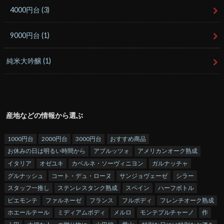
4000円台
(3)
9000円台
(1)
純米大吟醸
(1)
産地などの情報から選ぶ
1000円台
2000円台
3000円台
おすすめ商品
お休みの日は明るい時間から
アブルッツォ
アメリカンオーク熟成
イタリア
オゼユキ
カベルネ・ソーヴィニヨン
ガルナッチャ
グルナッシュ
コート・デュ・ローヌ
サンジョヴェーゼ
シラー
スタッフ一推し
ステンレスタンク熟成
スペイン
ハーフボトル
ピエモンテ
ファルネーゼ
フランス
フルボディ
フレンチオーク熟成
ホエールテール
ミディアムボディ
メルロ
モンテプルチャーノ
作