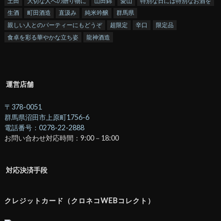
土田
大切な人への贈り物に
山田錦
愛山
特別な日には特別なお酒を
生酒
町田酒造
直汲み
純米吟醸
群馬県
親しい人とのパーティーにもどうぞ
超限定
辛口
限定品
食卓を彩る華やかな立ち姿
龍神酒造
運営店舗
〒378-0051
群馬県沼田市上原町1756-6
電話番号：0278-22-2888
お問い合わせ対応時間：9:00－18:00
対応決済手段
クレジットカード（クロネコWEBコレクト）