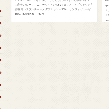
生産者:バローネ コルナッキア / 産地:イタリア アブルッツォ /
デ
品種:モンテプルチャーノ ダブルッツォ90%、サンジョヴェーゼ
く
10% / 価格:1200円（税別）
王
こ