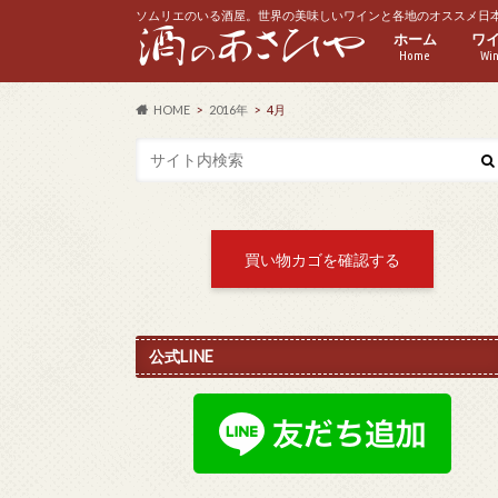
ソムリエのいる酒屋。世界の美味しいワインと各地のオススメ日
ホーム
ワ
Home
Wi
赤
白
ス
ロ
ハ
HOME
2016年
4月
買い物カゴを確認する
公式LINE