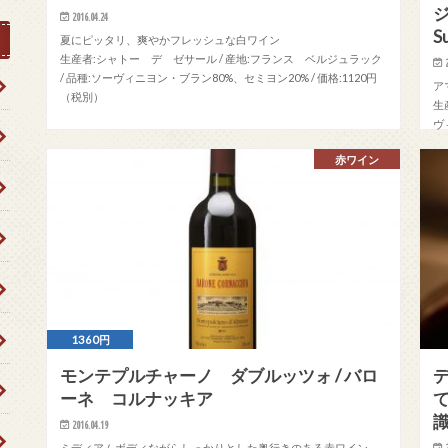
ジ
2016.04.24
S
夏にピッタリ、爽やかフレッシュな白ワイン
生産者:シャトー デ ゼサール / 産地:フランス ベルジュラック
/ 品種:ソーヴィニヨン・ブラン80%、セミヨン20% / 価格:1120円
ア
（税別）
生
ヴ
円
赤ワイン
1360円
モンテプルチャーノ ダブルッツォ / バロ
ーネ コルナッキア
2016.04.19
ミディアムボディながらしっかりとした奥行きのある赤ワイン