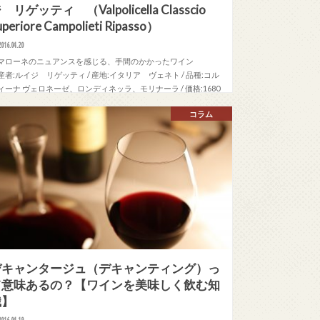
 リゲッティ （Valpolicella Classcio
uperiore Campolieti Ripasso）
2016.04.20
マローネのニュアンスを感じる、手間のかかったワイン
産者:ルイジ リゲッティ / 産地:イタリア ヴェネト / 品種:コル
ィーナ ヴェロネーゼ、ロンディネッラ、モリナーラ / 価格:1680
（税別）
コラム
デキャンタージュ（デキャンティング）っ
て意味あるの？【ワインを美味しく飲む知
識】