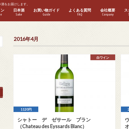
本酒をお届けします。
イン
日本酒
お買い物ガイド
よくある質問
会社概要
ス
ne
Sake
Guide
FAQ
Conpany
ワイン
ワイン
パークリングワイン
ゼワイン
ーフボトル
普通酒
本醸造酒
純米酒
特別本醸造酒
特別純米酒
吟醸酒
純米吟醸酒
大吟醸酒
純米大吟醸酒
実店舗紹介
2016年4月
白ワイン
1120円
シャトー デ ゼサール ブラン
（Chateau des Eyssards Blanc）