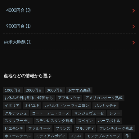
4000円台
(3)
9000円台
(1)
純米大吟醸
(1)
産地などの情報から選ぶ
1000円台
2000円台
3000円台
おすすめ商品
お休みの日は明るい時間から
アブルッツォ
アメリカンオーク熟成
イタリア
オゼユキ
カベルネ・ソーヴィニヨン
ガルナッチャ
グルナッシュ
コート・デュ・ローヌ
サンジョヴェーゼ
シラー
スタッフ一推し
ステンレスタンク熟成
スペイン
ハーフボトル
ピエモンテ
ファルネーゼ
フランス
フルボディ
フレンチオーク熟成
ホエールテール
ミディアムボディ
メルロ
モンテプルチャーノ
作