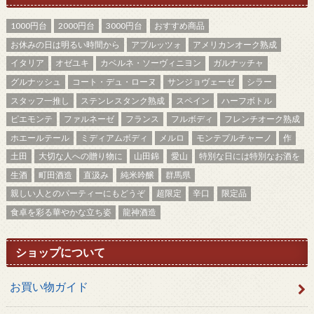
1000円台
2000円台
3000円台
おすすめ商品
お休みの日は明るい時間から
アブルッツォ
アメリカンオーク熟成
イタリア
オゼユキ
カベルネ・ソーヴィニヨン
ガルナッチャ
グルナッシュ
コート・デュ・ローヌ
サンジョヴェーゼ
シラー
スタッフ一推し
ステンレスタンク熟成
スペイン
ハーフボトル
ピエモンテ
ファルネーゼ
フランス
フルボディ
フレンチオーク熟成
ホエールテール
ミディアムボディ
メルロ
モンテプルチャーノ
作
土田
大切な人への贈り物に
山田錦
愛山
特別な日には特別なお酒を
生酒
町田酒造
直汲み
純米吟醸
群馬県
親しい人とのパーティーにもどうぞ
超限定
辛口
限定品
食卓を彩る華やかな立ち姿
龍神酒造
ショップについて
お買い物ガイド