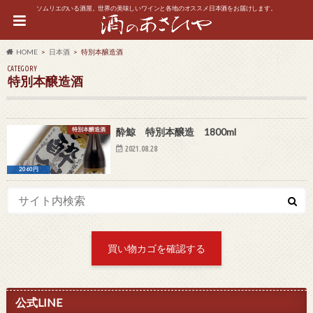
ソムリエのいる酒屋。世界の美味しいワインと各地のオススメ日本酒をお届けします。
HOME
日本酒
特別本醸造酒
CATEGORY
特別本醸造酒
特別本醸造酒
酔鯨 特別本醸造 1800ml
2021.08.28
2060円
買い物カゴを確認する
公式LINE