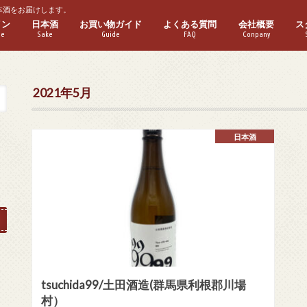
本酒をお届けします。
イン
日本酒
お買い物ガイド
よくある質問
会社概要
ス
ne
Sake
Guide
FAQ
Conpany
ワイン
ワイン
パークリングワイン
ゼワイン
ーフボトル
普通酒
本醸造酒
純米酒
特別本醸造酒
特別純米酒
吟醸酒
純米吟醸酒
大吟醸酒
純米大吟醸酒
実店舗紹介
2021年5月
日本酒
tsuchida99/土田酒造(群馬県利根郡川場
村）