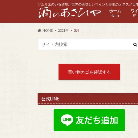
ソムリエのいる酒屋。世界の美味しいワインと各地のオススメ日
ホーム
ワ
Home
Wi
赤
白
ス
ロ
ハ
HOME
2021年
5月
買い物カゴを確認する
公式LINE