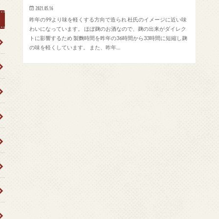
2021.05.16
昨年の99より味を軽くする方向で造られ 杜氏のイメージに近い味
わいになっています。 ほぼ麹のお酒なので、麹の出来がダイレク
トに影響するため 製麴時間を昨年の36時間から33時間に短縮し麹
の味を軽くしています。 また、昨年…