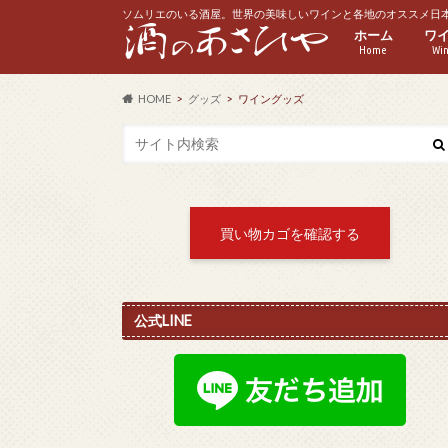
ソムリエのいる酒屋。世界の美味しいワインと各地のオススメ日
ホーム
ワ
Home
Wi
赤
白
ス
ロ
ハ
HOME
グッズ
ワイングッズ
買い物カゴを確認する
公式LINE