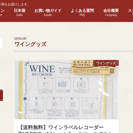
本酒をお届けします。
イン
日本酒
お買い物ガイド
よくある質問
会社概要
ス
ne
Sake
Guide
FAQ
Conpany
ワイン
ワイン
パークリングワイン
ゼワイン
ーフボトル
普通酒
本醸造酒
純米酒
特別本醸造酒
特別純米酒
吟醸酒
純米吟醸酒
大吟醸酒
純米大吟醸酒
実店舗紹介
CATEGORY
ワイングッズ
ワイングッズ
【送料無料】ワインラベルレコーダー