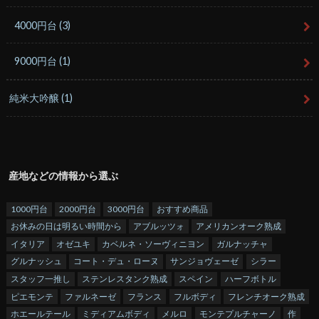
4000円台
(3)
9000円台
(1)
純米大吟醸
(1)
産地などの情報から選ぶ
1000円台
2000円台
3000円台
おすすめ商品
お休みの日は明るい時間から
アブルッツォ
アメリカンオーク熟成
イタリア
オゼユキ
カベルネ・ソーヴィニヨン
ガルナッチャ
グルナッシュ
コート・デュ・ローヌ
サンジョヴェーゼ
シラー
スタッフ一推し
ステンレスタンク熟成
スペイン
ハーフボトル
ピエモンテ
ファルネーゼ
フランス
フルボディ
フレンチオーク熟成
ホエールテール
ミディアムボディ
メルロ
モンテプルチャーノ
作