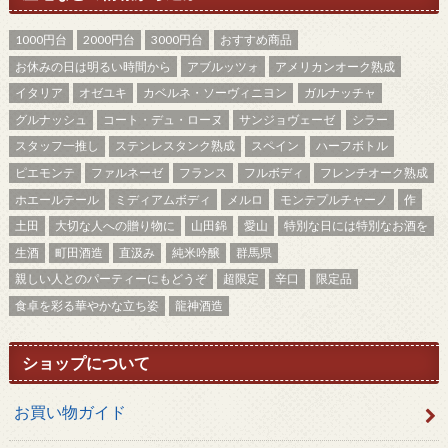
1000円台
2000円台
3000円台
おすすめ商品
お休みの日は明るい時間から
アブルッツォ
アメリカンオーク熟成
イタリア
オゼユキ
カベルネ・ソーヴィニヨン
ガルナッチャ
グルナッシュ
コート・デュ・ローヌ
サンジョヴェーゼ
シラー
スタッフ一推し
ステンレスタンク熟成
スペイン
ハーフボトル
ピエモンテ
ファルネーゼ
フランス
フルボディ
フレンチオーク熟成
ホエールテール
ミディアムボディ
メルロ
モンテプルチャーノ
作
土田
大切な人への贈り物に
山田錦
愛山
特別な日には特別なお酒を
生酒
町田酒造
直汲み
純米吟醸
群馬県
親しい人とのパーティーにもどうぞ
超限定
辛口
限定品
食卓を彩る華やかな立ち姿
龍神酒造
ショップについて
お買い物ガイド