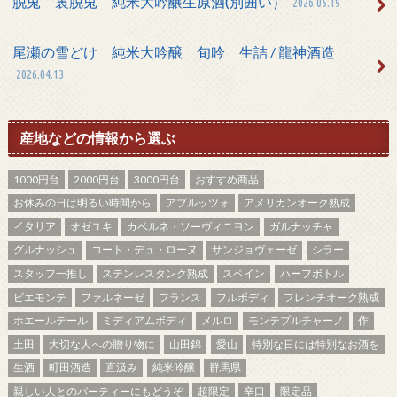
脱兎 裏脱兎 純米大吟醸生原酒(別囲い）
2026.05.19
尾瀬の雪どけ 純米大吟醸 旬吟 生詰 / 龍神酒造
2026.04.13
産地などの情報から選ぶ
1000円台
2000円台
3000円台
おすすめ商品
お休みの日は明るい時間から
アブルッツォ
アメリカンオーク熟成
イタリア
オゼユキ
カベルネ・ソーヴィニヨン
ガルナッチャ
グルナッシュ
コート・デュ・ローヌ
サンジョヴェーゼ
シラー
スタッフ一推し
ステンレスタンク熟成
スペイン
ハーフボトル
ピエモンテ
ファルネーゼ
フランス
フルボディ
フレンチオーク熟成
ホエールテール
ミディアムボディ
メルロ
モンテプルチャーノ
作
土田
大切な人への贈り物に
山田錦
愛山
特別な日には特別なお酒を
生酒
町田酒造
直汲み
純米吟醸
群馬県
親しい人とのパーティーにもどうぞ
超限定
辛口
限定品