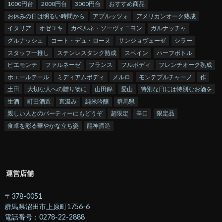
1000円台
2000円台
3000円台
おすすめ商品
お休みの日は明るい時間から
アブルッツォ
アメリカンオーク熟成
イタリア
オゼユキ
カベルネ・ソーヴィニヨン
ガルナッチャ
グルナッシュ
コート・デュ・ローヌ
サンジョヴェーゼ
シラー
スタッフ一推し
ステンレスタンク熟成
スペイン
ハーフボトル
ピエモンテ
ファルネーゼ
フランス
フルボディ
フレンチオーク熟成
ホエールテール
ミディアムボディ
メルロ
モンテプルチャーノ
作
土田
大切な人への贈り物に
山田錦
愛山
特別な日には特別なお酒を
生酒
町田酒造
直汲み
純米吟醸
群馬県
親しい人とのパーティーにもどうぞ
超限定
辛口
限定品
食卓を彩る華やかな立ち姿
龍神酒造
運営店舗
〒378-0051
群馬県沼田市上原町1756-6
電話番号：0278-22-2888