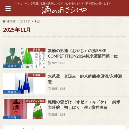
ソムリエのいる酒屋。世界の美味しいワインと各地のオススメ日本酒をお届けします。
HOME
2025年
11月
2025年11月
日本酒
新橋の男達（おやじ）の酒SAKE
COMPETITION2024純米酒部門第一位
2025.11.21
3000円
日本酒
水芭蕉 直汲み 純米吟醸生原酒/永井酒
造
2025.11.06
4000円
ピックアップ商品
尾瀬の雪どけ（オゼノユキドケ） 純米
大吟醸 初しぼり 生 / 龍神酒造
2025.11.06
3545円