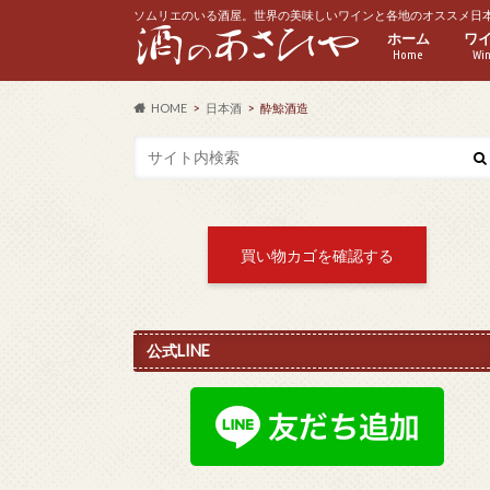
ソムリエのいる酒屋。世界の美味しいワインと各地のオススメ日
ホーム
ワ
Home
Wi
赤
白
ス
ロ
ハ
HOME
日本酒
酔鯨酒造
買い物カゴを確認する
公式LINE