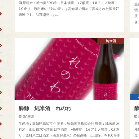
酒 原料米：吟の夢50%精白 日本湯度：+7 酸度：1.8 アミノ酸度：
生
1.0 造り：原料米の「吟の夢」は高知県で初めて育成された酒造好
酒
適米です。品種開発にお…
度
き
純米酒
酔鯨 純米酒 れのわ
酔
2021.08.28
生産地：高知県高知市 生産者：酔鯨酒造株式会社 種類：純米酒 原
容
料米：山田錦70％精白 日本酒度：+8 酸度：1.6 アミノ酸度：0.9 造
種
り：原料米には酒米（酒造好適米）の最高峰「山田錦」を100％使
度