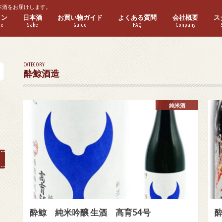
本酒をお届けします。
イン
日本酒
お買い物ガイド
よくある質問
会社概要
ス
ne
Sake
Guide
FAQ
Conpany
ワイン
ワイン
パークリングワイン
ゼワイン
ーフボトル
普通酒
本醸造酒
純米酒
特別本醸造酒
特別純米酒
吟醸酒
純米吟醸酒
大吟醸酒
純米大吟醸酒
実店舗紹介
CATEGORY
酔鯨酒造
純米酒
酔鯨 純米吟醸 生酒 高育54号
酔