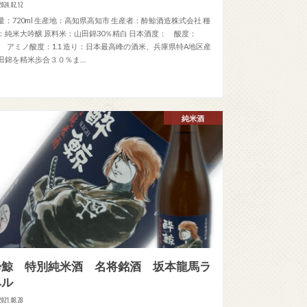
2024.02.12
量：720ml 生産地：高知県高知市 生産者：酔鯨酒造株式会社 種
：純米大吟醸 原料米：山田錦30％精白 日本酒度： 酸度：
.7 アミノ酸度：1.1 造り：日本最高峰の酒米、兵庫県特A地区産
田錦を精米歩合３０％ま…
純米酒
酔鯨 特別純米酒 名将銘酒 坂本龍馬ラ
ベル
2021.08.28