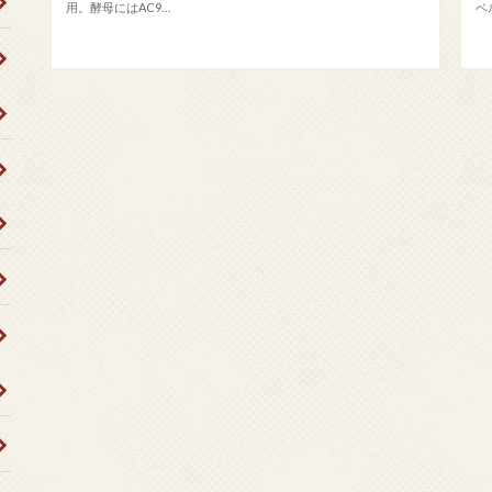
用。酵母にはAC9…
ベ