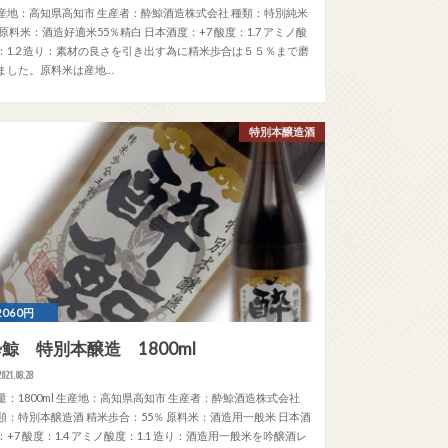
産地：高知県高知市 生産者：酔鯨酒造株式会社 種類：特別純米
 原料米：酒造好適米55％精白 日本酒度：+7 酸度：1.7 アミノ酸
：1.2 造り：素材の良さを引き出す為に精米歩合は５５％まで磨
ました。原料米は産地…
特別本醸造酒
2060円
鯨 特別本醸造 1800ml
2021.08.28
量：1800ml 生産地：高知県高知市 生産者：酔鯨酒造株式会社
類：特別本醸造酒 精米歩合：55％ 原料米：酒造用一般米 日本酒
：+7 酸度：1.4 アミノ酸度：1.1 造り：酒造用一般米を吟醸酒レ