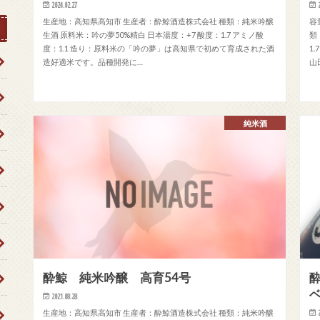
2024.02.27
生産地：高知県高知市 生産者：酔鯨酒造株式会社 種類：純米吟醸
容
生酒 原料米：吟の夢50%精白 日本湯度：+7 酸度：1.7 アミノ酸
類
度：1.1 造り：原料米の「吟の夢」は高知県で初めて育成された酒
1
造好適米です。品種開発に…
山
純米酒
酔鯨 純米吟醸 高育54号
2021.08.28
生産地：高知県高知市 生産者：酔鯨酒造株式会社 種類：純米吟醸