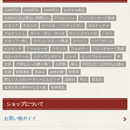
1000円台
2000円台
3000円台
おすすめ商品
お休みの日は明るい時間から
アブルッツォ
アメリカンオーク熟成
イタリア
オゼユキ
カベルネ・ソーヴィニヨン
ガルナッチャ
グルナッシュ
コート・デュ・ローヌ
サンジョヴェーゼ
シラー
スタッフ一推し
ステンレスタンク熟成
スペイン
ハーフボトル
ピエモンテ
ファルネーゼ
フランス
フルボディ
フレンチオーク熟成
ホエールテール
ミディアムボディ
メルロ
モンテプルチャーノ
作
土田
大切な人への贈り物に
山田錦
愛山
特別な日には特別なお酒を
生酒
町田酒造
直汲み
純米吟醸
群馬県
親しい人とのパーティーにもどうぞ
超限定
辛口
限定品
食卓を彩る華やかな立ち姿
龍神酒造
ショップについて
お買い物ガイド