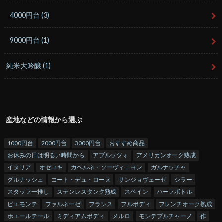
4000円台
(3)
9000円台
(1)
純米大吟醸
(1)
産地などの情報から選ぶ
1000円台
2000円台
3000円台
おすすめ商品
お休みの日は明るい時間から
アブルッツォ
アメリカンオーク熟成
イタリア
オゼユキ
カベルネ・ソーヴィニヨン
ガルナッチャ
グルナッシュ
コート・デュ・ローヌ
サンジョヴェーゼ
シラー
スタッフ一推し
ステンレスタンク熟成
スペイン
ハーフボトル
ピエモンテ
ファルネーゼ
フランス
フルボディ
フレンチオーク熟成
ホエールテール
ミディアムボディ
メルロ
モンテプルチャーノ
作