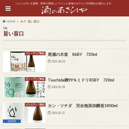
ソムリエのいる酒屋。世界の美味しいワインと各地のオススメ日本酒をお届けします。
HOME
タグ : 旨い旨口
TAG
旨い旨口
ピックアップ商品
尾瀬の木道 R6BY 720ml
2025.06.20
ピックアップ商品
Tsuchida麹99％ミドリR5BY 720ml
2024.05.09
ピックアップ商品
カン・ツチダ 完全無添加醸造1800ml
2024.02.25
3250円