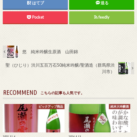
はてブ
送る
Pocket
feedly
悠 純米吟醸生原酒 山田錦
聖（ひじり）渋川五百万石50純米吟醸/聖酒造（群馬県渋
川市）
RECOMMEND
こちらの記事も人気です。
ピックアップ商品
純米大吟醸酒
2025.11.6
2026.4.13