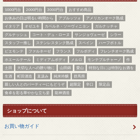
1000円台
2000円台
3000円台
おすすめ商品
お休みの日は明るい時間から
アブルッツォ
アメリカンオーク熟成
イタリア
オゼユキ
カベルネ・ソーヴィニヨン
ガルナッチャ
グルナッシュ
コート・デュ・ローヌ
サンジョヴェーゼ
シラー
スタッフ一推し
ステンレスタンク熟成
スペイン
ハーフボトル
ピエモンテ
ファルネーゼ
フランス
フルボディ
フレンチオーク熟成
ホエールテール
ミディアムボディ
メルロ
モンテプルチャーノ
作
土田
大切な人への贈り物に
山田錦
愛山
特別な日には特別なお酒を
生酒
町田酒造
直汲み
純米吟醸
群馬県
親しい人とのパーティーにもどうぞ
超限定
辛口
限定品
食卓を彩る華やかな立ち姿
龍神酒造
ショップについて
お買い物ガイド