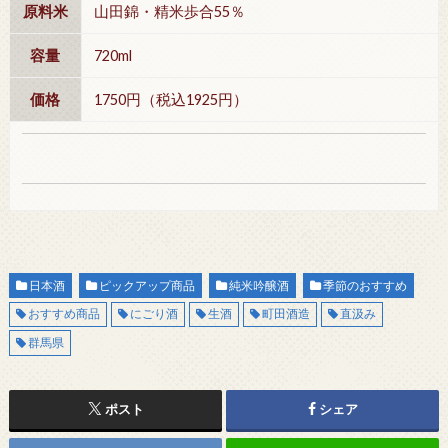
原料米
山田錦・精米歩合55％
容量
720ml
価格
1750円（税込1925円）
日本酒
ピックアップ商品
純米吟醸酒
季節のおすすめ
おすすめ商品
にごり酒
生酒
町田酒造
直汲み
群馬県
ポスト
シェア