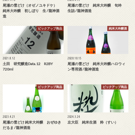
尾瀬の雪どけ（オゼノユキドケ）
尾瀬の雪どけ 純米大吟醸 旬吟
純米大吟醸 初しぼり 生 / 龍神酒
生詰 / 龍神酒造
造
ピックアップ商品
純米大吟醸酒
2021.8.12
2020.10.15
土田 研究醸造Data.12 R2BY
尾瀬の雪どけ 純米大吟醸ハロウィ
720ml
ン専用酒 / 龍神酒造
ピックアップ商品
ピックアップ商品
2023.4.21
2024.3.24
尾瀬の雪どけ 純米大吟醸 おぜゆき
左大臣 純米生酒 粋（すい）
だるま / 龍神酒造