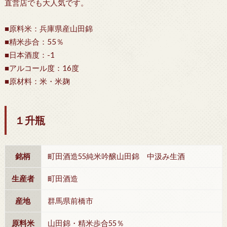
直営店でも大人気です。
■原料米：兵庫県産山田錦
■精米歩合：55％
■日本酒度：-1
■アルコール度：16度
■原材料：米・米麹
１升瓶
銘柄
町田酒造55純米吟醸山田錦 中汲み生酒
生産者
町田酒造
産地
群馬県前橋市
原料米
山田錦・精米歩合55％