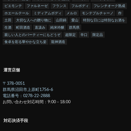
ピエモンテ
ファルネーゼ
フランス
フルボディ
フレンチオーク熟成
ホエールテール
ミディアムボディ
メルロ
モンテプルチャーノ
作
土田
大切な人への贈り物に
山田錦
愛山
特別な日には特別なお酒を
生酒
町田酒造
直汲み
純米吟醸
群馬県
親しい人とのパーティーにもどうぞ
超限定
辛口
限定品
食卓を彩る華やかな立ち姿
龍神酒造
運営店舗
〒378-0051
群馬県沼田市上原町1756-6
電話番号：0278-22-2888
お問い合わせ対応時間：9:00－18:00
対応決済手段