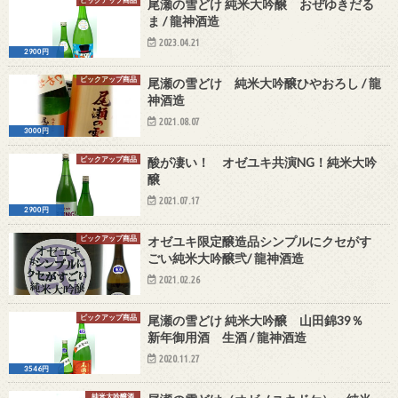
ピックアップ商品
尾瀬の雪どけ 純米大吟醸 おぜゆきだる
ま / 龍神酒造
2023.04.21
2900円
ピックアップ商品
尾瀬の雪どけ 純米大吟醸ひやおろし / 龍
神酒造
2021.08.07
3000円
ピックアップ商品
酸が凄い！ オゼユキ共演NG！純米大吟
醸
2021.07.17
2900円
ピックアップ商品
オゼユキ限定醸造品シンプルにクセがす
ごい純米大吟醸弐/ 龍神酒造
2021.02.26
ピックアップ商品
尾瀬の雪どけ 純米大吟醸 山田錦39％
新年御用酒 生酒 / 龍神酒造
2020.11.27
3546円
純米大吟醸酒