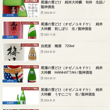
純米大吟醸酒
尾瀬の雪どけ 純米大吟醸 旬吟 生詰 /
龍神酒造
2026.04.13
3797円
ピックアップ商品
尾瀬の雪どけ（オゼノユキドケ） 純米
大吟醸 初しぼり 生 / 龍神酒造
2025.11.06
3545円
ピックアップ商品
自然派 梅酒 720ml
2024.05.03
ピックアップ商品
尾瀬の雪どけ（オゼノユキドケ） 純米
大吟醸 MANHATTAN / 龍神酒造
2024.04.19
3400円
ピックアップ商品
尾瀬の雪どけ（オゼノユキドケ） 純米
大吟醸 うすにごり 生 / 龍神酒造
2024.01.07
3180円