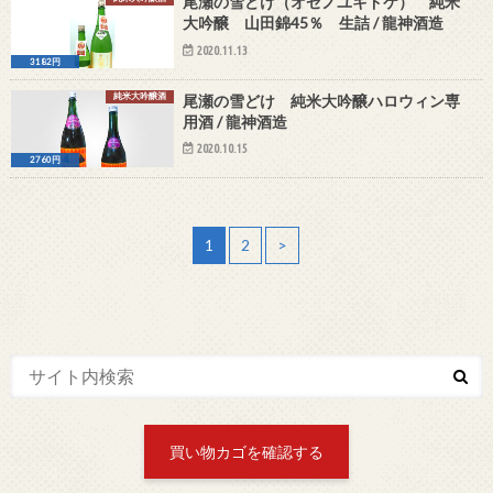
尾瀬の雪どけ（オゼノユキドケ） 純米
大吟醸 山田錦45％ 生詰 / 龍神酒造
2020.11.13
3182円
純米大吟醸酒
尾瀬の雪どけ 純米大吟醸ハロウィン専
用酒 / 龍神酒造
2020.10.15
2760円
1
2
>
買い物カゴを確認する