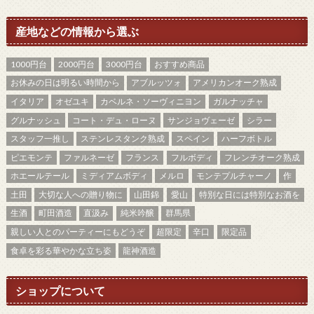
産地などの情報から選ぶ
1000円台
2000円台
3000円台
おすすめ商品
お休みの日は明るい時間から
アブルッツォ
アメリカンオーク熟成
イタリア
オゼユキ
カベルネ・ソーヴィニヨン
ガルナッチャ
グルナッシュ
コート・デュ・ローヌ
サンジョヴェーゼ
シラー
スタッフ一推し
ステンレスタンク熟成
スペイン
ハーフボトル
ピエモンテ
ファルネーゼ
フランス
フルボディ
フレンチオーク熟成
ホエールテール
ミディアムボディ
メルロ
モンテプルチャーノ
作
土田
大切な人への贈り物に
山田錦
愛山
特別な日には特別なお酒を
生酒
町田酒造
直汲み
純米吟醸
群馬県
親しい人とのパーティーにもどうぞ
超限定
辛口
限定品
食卓を彩る華やかな立ち姿
龍神酒造
ショップについて