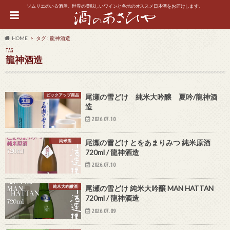
ソムリエのいる酒屋。世界の美味しいワインと各地のオススメ日本酒をお届けします。
HOME
タグ : 龍神酒造
TAG
龍神酒造
ピックアップ商品
尾瀬の雪どけ 純米大吟醸 夏吟/龍神酒
造
2026.07.10
純米酒
尾瀬の雪どけ とをあまりみつ 純米原酒
720ml / 龍神酒造
2026.07.10
純米大吟醸酒
尾瀬の雪どけ 純米大吟醸 MAN HATTAN
720ml / 龍神酒造
2026.07.09