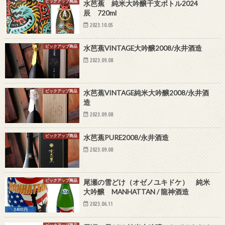
ピックアップ商品
水芭蕉 純米大吟醸干支ボトル2024
辰 720ml
2023.10.05
ピックアップ商品
水芭蕉VINTAGE大吟醸2008/永井酒造
2023.09.08
ピックアップ商品
水芭蕉VINTAGE純米大吟醸2008/永井酒
造
2023.09.08
ピックアップ商品
水芭蕉PURE2008/永井酒造
2023.09.08
ピックアップ商品
尾瀬の雪どけ（オゼノユキドケ） 純米
大吟醸 MANHATTAN / 龍神酒造
2023.06.11
3400円