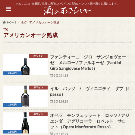
ソムリエのいる酒屋。世界の美味しいワインと各地のオススメ日本酒をお届けします。
HOME
タグ : アメリカンオーク熟成
TAG
アメリカンオーク熟成
赤ワイン
ファンティーニ ジロ サンジョヴェー
ゼ メルロー / ファルネーゼ（Fantini
Giro Sangiovese Merlot）
2160円
2020.11.16
赤ワイン
イル パッソ / ヴィニエティ ザブ（il
passo）
2018.08.10
2160円
赤ワイン
オペラ モンフェッラート ロッソ / アジ
エンダ アグリコーラ ロベルト サロ
ット（Opera Monferrato Rosso）
2160円
2018.07.29