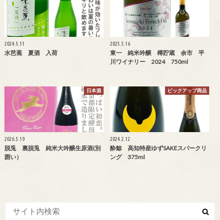
2024.5.11
2025.5.16
水芭蕉 夏酒 入荷
東一 純米吟醸 樽貯蔵 余市 平
川ワイナリー 2024 750ml
日本酒
ピックアップ商品
2026.5.19
2024.2.12
脱兎 裏脱兎 純米大吟醸生原酒(別
酔鯨 高知特産ゆずSAKEスパークリ
囲い）
ング 375ml