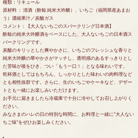
種類：リキュール
原材料 ： 清酒（酔鯨 純米大吟醸）、いちご（福岡県産あまお
う）濃縮果汁／炭酸ガス
コメント：【大人ないちごのスパークリング日本酒】
酔鯨の純米大吟醸酒をベースにした、大人ないちごの日本酒ス
パークリングです。
炭酸のキリッとした爽やかさに、いちごのフレッシュな香りと
純米大吟醸の華やかさがマッチし、透明感のあるすっきりとし
た苦味が後をひき、つい「もう一口！」となる味わいです。
乾杯酒としてはもちろん、しっかりとした味わいの肉料理など
とも相性抜群です。さらに、生のいちごやケーキなど、デザー
トとも一緒にお楽しみいただけます。
お手元に届きましたら冷蔵庫で十分に冷やしてお召し上がりく
ださい。
みなさまのハレの日の特別な時間に、お料理と一緒に“大人ない
ちご味”をぜひお楽しみください。