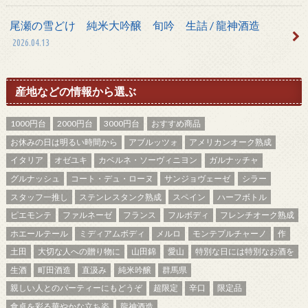
尾瀬の雪どけ 純米大吟醸 旬吟 生詰 / 龍神酒造
2026.04.13
産地などの情報から選ぶ
1000円台
2000円台
3000円台
おすすめ商品
お休みの日は明るい時間から
アブルッツォ
アメリカンオーク熟成
イタリア
オゼユキ
カベルネ・ソーヴィニヨン
ガルナッチャ
グルナッシュ
コート・デュ・ローヌ
サンジョヴェーゼ
シラー
スタッフ一推し
ステンレスタンク熟成
スペイン
ハーフボトル
ピエモンテ
ファルネーゼ
フランス
フルボディ
フレンチオーク熟成
ホエールテール
ミディアムボディ
メルロ
モンテプルチャーノ
作
土田
大切な人への贈り物に
山田錦
愛山
特別な日には特別なお酒を
生酒
町田酒造
直汲み
純米吟醸
群馬県
親しい人とのパーティーにもどうぞ
超限定
辛口
限定品
食卓を彩る華やかな立ち姿
龍神酒造