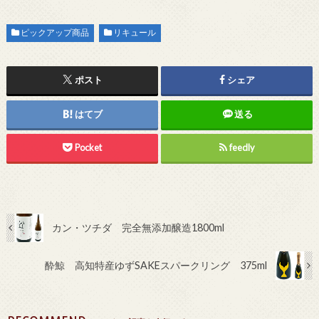
ピックアップ商品
リキュール
ポスト
シェア
はてブ
送る
Pocket
feedly
カン・ツチダ 完全無添加醸造1800ml
酔鯨 高知特産ゆずSAKEスパークリング 375ml