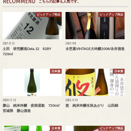
RECOMMEND
こちらの記事も人気です。
ピックアップ商品
ピックアップ商品
2021.8.12
2023.9.8
土田 研究醸造Data.12 R2BY
水芭蕉VINTAGE大吟醸2008/永井酒造
720ml
日本酒
日本酒
2020.11.12
2025.9.19
勝山 純米吟醸 疫病退散 720ml/
悠 純米吟醸生秋あがり 山田錦
宮城県 勝山酒造
日本酒
ピックアップ商品