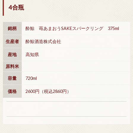
4合瓶
銘柄
酔鯨 苺あまおうSAKEスパークリング 375ml
生産者
酔鯨酒造株式会社
産地
高知県
原料米
容量
720ml
価格
2600円（税込2860円）