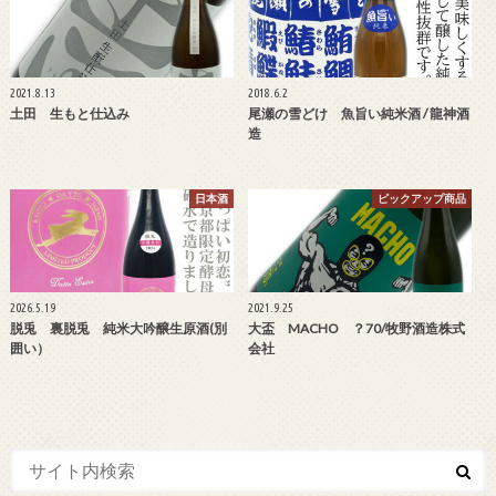
2021.8.13
2018.6.2
土田 生もと仕込み
尾瀬の雪どけ 魚旨い純米酒 / 龍神酒
造
日本酒
ピックアップ商品
2026.5.19
2021.9.25
脱兎 裏脱兎 純米大吟醸生原酒(別
大盃 MACHO ？70/牧野酒造株式
囲い）
会社