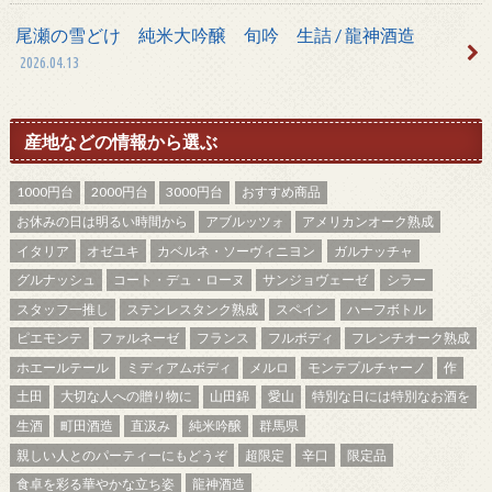
尾瀬の雪どけ 純米大吟醸 旬吟 生詰 / 龍神酒造
2026.04.13
産地などの情報から選ぶ
1000円台
2000円台
3000円台
おすすめ商品
お休みの日は明るい時間から
アブルッツォ
アメリカンオーク熟成
イタリア
オゼユキ
カベルネ・ソーヴィニヨン
ガルナッチャ
グルナッシュ
コート・デュ・ローヌ
サンジョヴェーゼ
シラー
スタッフ一推し
ステンレスタンク熟成
スペイン
ハーフボトル
ピエモンテ
ファルネーゼ
フランス
フルボディ
フレンチオーク熟成
ホエールテール
ミディアムボディ
メルロ
モンテプルチャーノ
作
土田
大切な人への贈り物に
山田錦
愛山
特別な日には特別なお酒を
生酒
町田酒造
直汲み
純米吟醸
群馬県
親しい人とのパーティーにもどうぞ
超限定
辛口
限定品
食卓を彩る華やかな立ち姿
龍神酒造