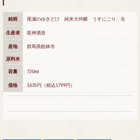
銘柄
尾瀬のゆきどけ 純米大吟醸 うすにごり 生
生産者
龍神酒造
産地
群馬県館林市
原料米
容量
720ml
価格
1635円（税込1799円）