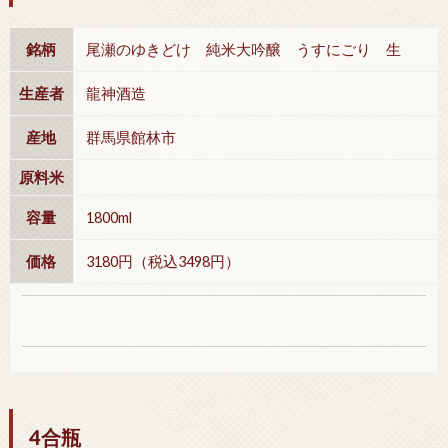
銘柄
尾瀬のゆきどけ 純米大吟醸 うすにごり 生
生産者
龍神酒造
産地
群馬県館林市
原料米
容量
1800ml
価格
3180円（税込3498円）
4合瓶