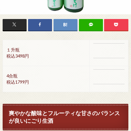
１升瓶
税込3498円
4合瓶
税込1799円
爽やかな酸味とフルーティな甘さのバランス
が良いにごり生酒