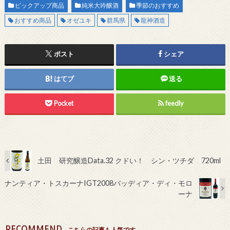
ピックアップ商品
純米大吟醸酒
季節のおすすめ
おすすめ商品
オゼユキ
群馬県
龍神酒造
ポスト
シェア
はてブ
送る
Pocket
feedly
土田 研究醸造Data.32 クドい！ シン・ツチダ 720ml
ナンティア・トスカーナIGT2008バッディア・ディ・モロ
ーナ
RECOMMEND
こちらの記事も人気です。