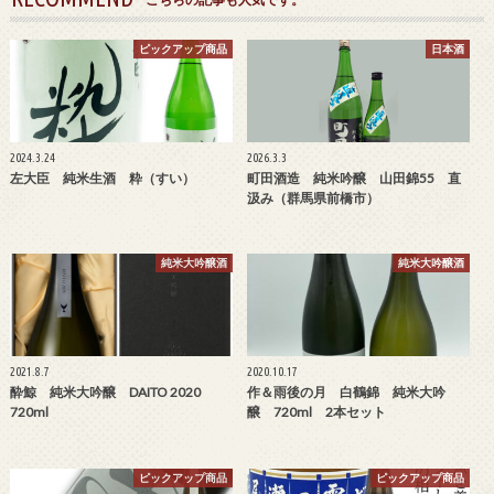
ピックアップ商品
日本酒
2024.3.24
2026.3.3
左大臣 純米生酒 粋（すい）
町田酒造 純米吟醸 山田錦55 直
汲み（群馬県前橋市）
純米大吟醸酒
純米大吟醸酒
2021.8.7
2020.10.17
酔鯨 純米大吟醸 DAITO 2020
作＆雨後の月 白鶴錦 純米大吟
720ml
醸 720ml 2本セット
ピックアップ商品
ピックアップ商品