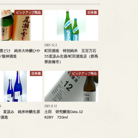
ピックアップ商品
日本酒
2025.12.2
雪どけ 純米大吟醸ひや
町田酒造 特別純米 五百万石
/ 龍神酒造
55直汲み生酒/町田酒造店（群馬
県前橋市）
日本酒
ピックアップ商品
6
2021.8.12
 直汲み 純米吟醸生原
土田 研究醸造Data.12
井酒造
R2BY 720ml