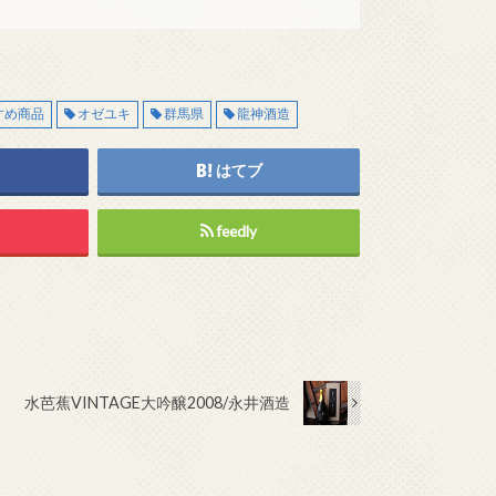
すめ商品
オゼユキ
群馬県
龍神酒造
はてブ
feedly
水芭蕉VINTAGE大吟醸2008/永井酒造