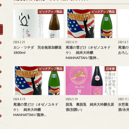
ピックアップ商品
ピックアップ商品
2024.2.25
2023.6.11
2021.8.7
カン・ツチダ 完全無添加醸造
尾瀬の雪どけ（オゼノユキド
尾瀬の
1800ml
ケ） 純米大吟醸
おろし 
MANHATTAN / 龍神…
ピックアップ商品
日本酒
2024.4.19
2026.5.19
2025.11.
尾瀬の雪どけ（オゼノユキド
脱兎 裏脱兎 純米大吟醸生原
水芭蕉
ケ） 純米大吟醸
酒(別囲い）
酒/永
MANHATTAN / 龍神…