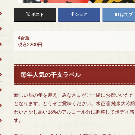
ポスト
シェア
はてブ
4合瓶
税込2200円
毎年人気の干支ラベル
新しい辰の年を迎え、みなさまがご一緒にお祝いいただ
となります。どうぞご賞味ください。水芭蕉 純米大吟
わいと少し高い16%のアルコール分に調整してボディ
す。