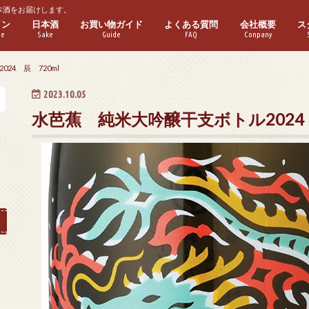
本酒をお届けします。
イン
日本酒
お買い物ガイド
よくある質問
会社概要
ス
ne
Sake
Guide
FAQ
Conpany
ワイン
ワイン
パークリングワイン
ゼワイン
ーフボトル
普通酒
本醸造酒
純米酒
特別本醸造酒
特別純米酒
吟醸酒
純米吟醸酒
大吟醸酒
純米大吟醸酒
実店舗紹介
24 辰 720ml
2023.10.05
水芭蕉 純米大吟醸干支ボトル2024 