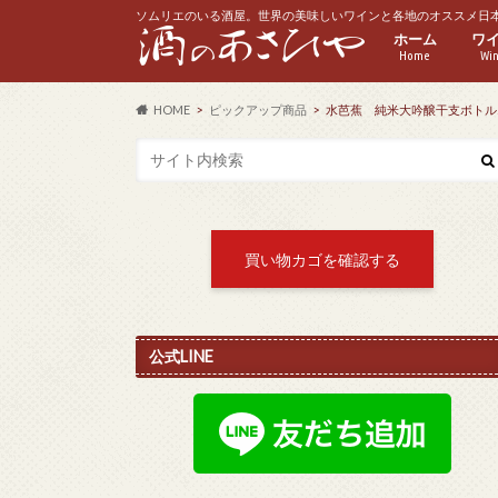
ソムリエのいる酒屋。世界の美味しいワインと各地のオススメ日
ホーム
ワ
Home
Wi
赤
白
ス
ロ
ハ
HOME
ピックアップ商品
水芭蕉 純米大吟醸干支ボトル20
買い物カゴを確認する
公式LINE