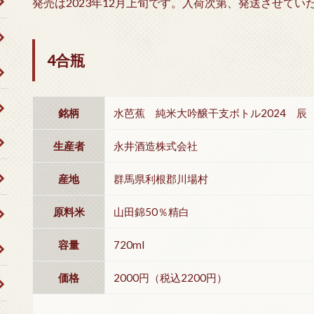
発売は2023年12月上旬です。入荷次第、発送させてい
4合瓶
銘柄
水芭蕉 純米大吟醸干支ボトル2024 辰 7
生産者
永井酒造株式会社
産地
群馬県利根郡川場村
原料米
山田錦50％精白
容量
720ml
価格
2000円（税込2200円）