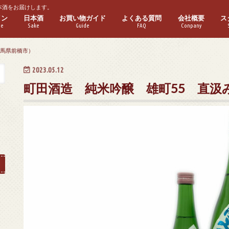
本酒をお届けします。
イン
日本酒
お買い物ガイド
よくある質問
会社概要
ス
ne
Sake
Guide
FAQ
Conpany
ワイン
ワイン
パークリングワイン
ゼワイン
ーフボトル
普通酒
本醸造酒
純米酒
特別本醸造酒
特別純米酒
吟醸酒
純米吟醸酒
大吟醸酒
純米大吟醸酒
実店舗紹介
群馬県前橋市）
2023.05.12
町田酒造 純米吟醸 雄町55 直汲