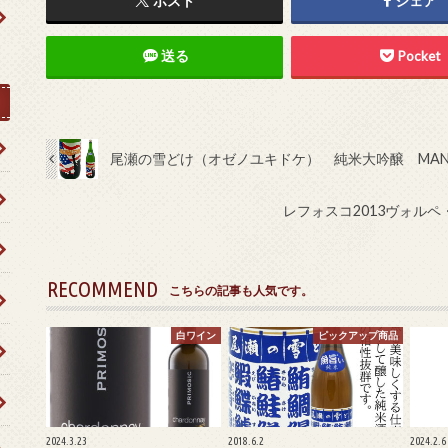
ポスト
シェア
送る
Pocket
尾瀬の雪どけ（オゼノユキドケ） 純米大吟醸 MANH
レフォスコ2013ヴォルペ・パジー
RECOMMEND
こちらの記事も人気です。
白ワイン
ピックアップ商品
2024.3.23
2018.6.2
2024.2.6