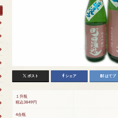
ポスト
シェア
はてブ
１升瓶
税込3849円
4合瓶