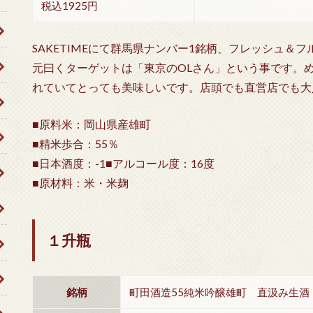
税込1925円
SAKETIMEにて群馬県ナンバー1銘柄、フレッシュ＆
元曰くターゲットは「東京のOLさん」という事です。
れていてとっても美味しいです。店頭でも直営店でも大
■原料米：岡山県産雄町
■精米歩合：55％
■日本酒度：-1■アルコール度：16度
■原材料：米・米麹
１升瓶
銘柄
町田酒造55純米吟醸雄町 直汲み生酒