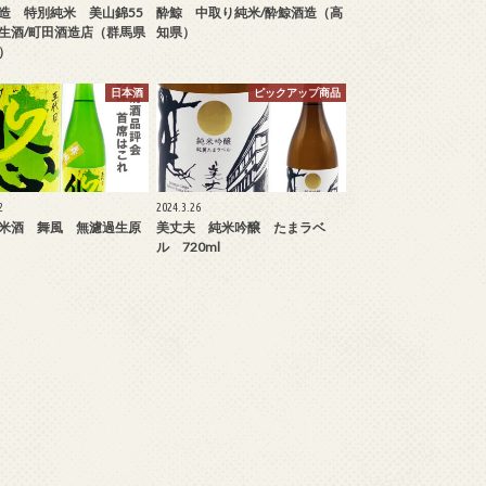
造 特別純米 美山錦55
酔鯨 中取り純米/酔鯨酒造（高
生酒/町田酒造店（群馬県
知県）
）
日本酒
ピックアップ商品
2
2024.3.26
米酒 舞風 無濾過生原
美丈夫 純米吟醸 たまラベ
ル 720ml