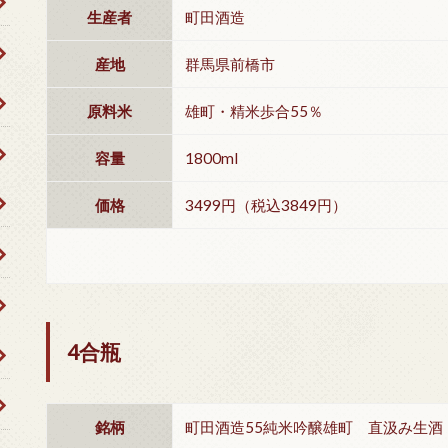
生産者
町田酒造
産地
群馬県前橋市
原料米
雄町・精米歩合55％
容量
1800ml
価格
3499円（税込3849円）
4合瓶
銘柄
町田酒造55純米吟醸雄町 直汲み生酒