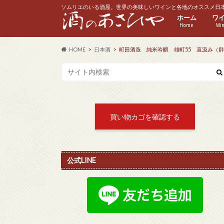
ソムリエのいる酒屋。世界の美味しいワインと各地のオススメ日
ホーム
ワ
Home
Wi
赤
白
ス
ロ
ハ
HOME
日本酒
町田酒造 純米吟醸 雄町55 直汲み（
買い物カゴを確認する
公式LINE