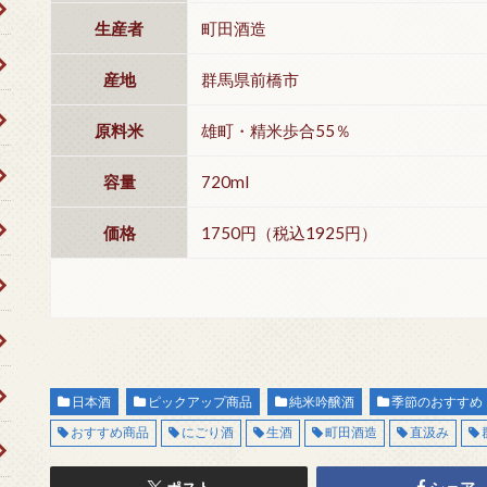
生産者
町田酒造
産地
群馬県前橋市
原料米
雄町・精米歩合55％
容量
720ml
価格
1750円（税込1925円）
日本酒
ピックアップ商品
純米吟醸酒
季節のおすすめ
おすすめ商品
にごり酒
生酒
町田酒造
直汲み