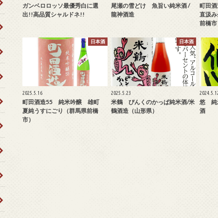
ガンベロロッソ最優秀白に選
尾瀬の雪どけ 魚旨い純米酒 /
町田酒
出!!高品質シャルドネ!!
龍神酒造
直汲み
前橋市
日本酒
日本酒
2025.5.16
2025.5.23
2024.5.1
町田酒造55 純米吟醸 雄町
米鶴 ぴんくのかっぱ純米酒/米
悠 純
夏純うすにごり（群馬県前橋
鶴酒造（山形県）
酒
市）