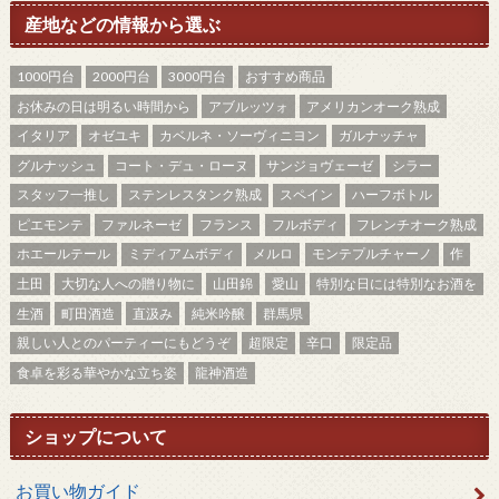
産地などの情報から選ぶ
1000円台
2000円台
3000円台
おすすめ商品
お休みの日は明るい時間から
アブルッツォ
アメリカンオーク熟成
イタリア
オゼユキ
カベルネ・ソーヴィニヨン
ガルナッチャ
グルナッシュ
コート・デュ・ローヌ
サンジョヴェーゼ
シラー
スタッフ一推し
ステンレスタンク熟成
スペイン
ハーフボトル
ピエモンテ
ファルネーゼ
フランス
フルボディ
フレンチオーク熟成
ホエールテール
ミディアムボディ
メルロ
モンテプルチャーノ
作
土田
大切な人への贈り物に
山田錦
愛山
特別な日には特別なお酒を
生酒
町田酒造
直汲み
純米吟醸
群馬県
親しい人とのパーティーにもどうぞ
超限定
辛口
限定品
食卓を彩る華やかな立ち姿
龍神酒造
ショップについて
お買い物ガイド