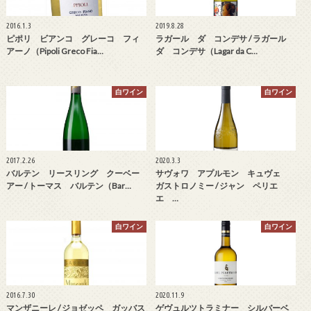
2016.1.3
2019.8.28
ピポリ ビアンコ グレーコ フィ
ラガール ダ コンデサ / ラガール
アーノ（Pipoli Greco Fia…
ダ コンデサ（Lagar da C…
白ワイン
白ワイン
2017.2.26
2020.3.3
バルテン リースリング クーベー
サヴォワ アプルモン キュヴェ
アー / トーマス バルテン（Bar…
ガストロノミー / ジャン ペリエ
エ …
白ワイン
白ワイン
2016.7.30
2020.11.9
マンザニーレ / ジョゼッペ ガッバス
ゲヴュルツトラミナー シルバーベ