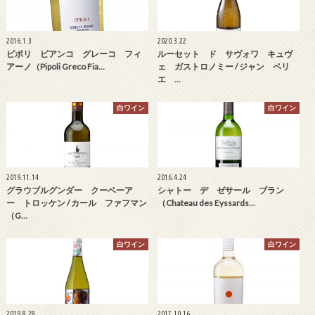
2016.1.3
2020.3.22
ピポリ ビアンコ グレーコ フィ
ルーセット ド サヴォワ キュヴ
アーノ（Pipoli Greco Fia…
ェ ガストロノミー / ジャン ペリ
エ …
白ワイン
白ワイン
2019.11.14
2016.4.24
グラウブルグンダー クーベーア
シャトー デ ゼサール ブラン
ー トロッケン / カール ファフマン
（Chateau des Eyssards…
（G…
白ワイン
白ワイン
2019.8.28
2017.10.16