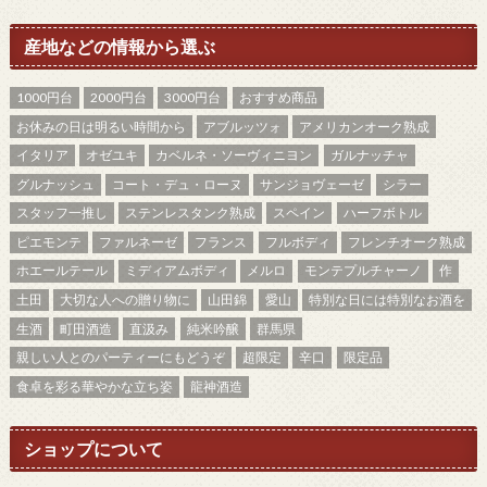
産地などの情報から選ぶ
1000円台
2000円台
3000円台
おすすめ商品
お休みの日は明るい時間から
アブルッツォ
アメリカンオーク熟成
イタリア
オゼユキ
カベルネ・ソーヴィニヨン
ガルナッチャ
グルナッシュ
コート・デュ・ローヌ
サンジョヴェーゼ
シラー
スタッフ一推し
ステンレスタンク熟成
スペイン
ハーフボトル
ピエモンテ
ファルネーゼ
フランス
フルボディ
フレンチオーク熟成
ホエールテール
ミディアムボディ
メルロ
モンテプルチャーノ
作
土田
大切な人への贈り物に
山田錦
愛山
特別な日には特別なお酒を
生酒
町田酒造
直汲み
純米吟醸
群馬県
親しい人とのパーティーにもどうぞ
超限定
辛口
限定品
食卓を彩る華やかな立ち姿
龍神酒造
ショップについて