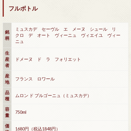
フルボトル
ミュスカデ セーヴル エ メーヌ シュール リ
銘
クロ デ オート ヴィーニュ ヴィエイユ ヴィー
柄
ニュ
生
産
ドメーヌ ド ラ フォリエット
者
産
フランス ロワール
地
品
ムロン ド ブルゴーニュ（ミュスカデ）
種
容
750ml
量
価
1680円（税込1848円）