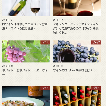
2016.1.10
2016.4.19
白ワインは冷やして？赤ワインは常
デキャンタージュ（デキャンティン
温？（ワインを飲む温度）
グ）って意味あるの？【ワインを美
味しく飲…
コラム
ブログ
2016.11.24
2018.8.18
ボジョレーとボジョレー・ヌーヴォ
ワインの味わい～果実味とは？
ー
コラム
コラム