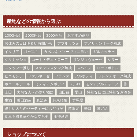
産地などの情報から選ぶ
1000円台
2000円台
3000円台
おすすめ商品
お休みの日は明るい時間から
アブルッツォ
アメリカンオーク熟成
イタリア
オゼユキ
カベルネ・ソーヴィニヨン
ガルナッチャ
グルナッシュ
コート・デュ・ローヌ
サンジョヴェーゼ
シラー
スタッフ一推し
ステンレスタンク熟成
スペイン
ハーフボトル
ピエモンテ
ファルネーゼ
フランス
フルボディ
フレンチオーク熟成
ホエールテール
ミディアムボディ
メルロ
モンテプルチャーノ
作
土田
大切な人への贈り物に
山田錦
愛山
特別な日には特別なお酒を
生酒
町田酒造
直汲み
純米吟醸
群馬県
親しい人とのパーティーにもどうぞ
超限定
辛口
限定品
食卓を彩る華やかな立ち姿
龍神酒造
ショップについて