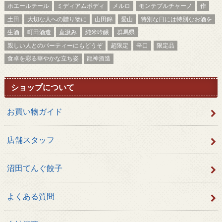
ホエールテール
ミディアムボディ
メルロ
モンテプルチャーノ
作
土田
大切な人への贈り物に
山田錦
愛山
特別な日には特別なお酒を
生酒
町田酒造
直汲み
純米吟醸
群馬県
親しい人とのパーティーにもどうぞ
超限定
辛口
限定品
食卓を彩る華やかな立ち姿
龍神酒造
ショップについて
お買い物ガイド
店舗スタッフ
沼田てんぐ餃子
よくある質問