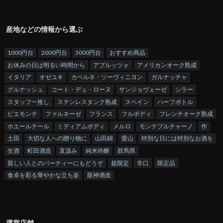
産地などの情報から選ぶ
1000円台
2000円台
3000円台
おすすめ商品
お休みの日は明るい時間から
アブルッツォ
アメリカンオーク熟成
イタリア
オゼユキ
カベルネ・ソーヴィニヨン
ガルナッチャ
グルナッシュ
コート・デュ・ローヌ
サンジョヴェーゼ
シラー
スタッフ一推し
ステンレスタンク熟成
スペイン
ハーフボトル
ピエモンテ
ファルネーゼ
フランス
フルボディ
フレンチオーク熟成
ホエールテール
ミディアムボディ
メルロ
モンテプルチャーノ
作
土田
大切な人への贈り物に
山田錦
愛山
特別な日には特別なお酒を
生酒
町田酒造
直汲み
純米吟醸
群馬県
親しい人とのパーティーにもどうぞ
超限定
辛口
限定品
食卓を彩る華やかな立ち姿
龍神酒造
運営店舗