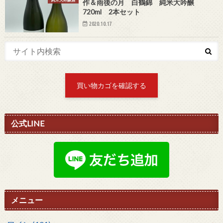
純米大吟醸酒
作＆雨後の月 白鶴錦 純米大吟醸
720ml 2本セット
2020.10.17
買い物カゴを確認する
公式LINE
メニュー