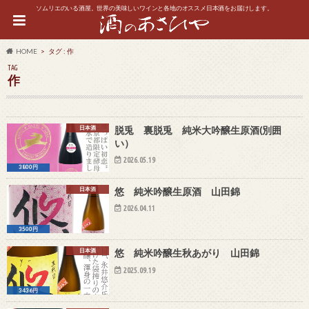
ソムリエのいる酒屋。世界の美味しいワインと各地のオススメ日本酒をお届けします。
HOME
タグ : 作
TAG
作
日本酒
脱兎 裏脱兎 純米大吟醸生原酒(別囲
い）
2026.05.19
3800円
日本酒
悠 純米吟醸生原酒 山田錦
2026.04.11
3500円
日本酒
悠 純米吟醸生秋あがり 山田錦
2025.09.19
3436円