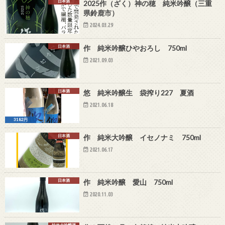
日本酒
2025作（ざく）神の穂 純米吟醸（三重
県鈴鹿市）
2024.03.29
日本酒
作 純米吟醸ひやおろし 750ml
2021.09.03
日本酒
悠 純米吟醸生 袋搾り227 夏酒
2021.06.18
3182円
日本酒
作 純米大吟醸 イセノナミ 750ml
2021.06.17
日本酒
作 純米吟醸 愛山 750ml
2020.11.03