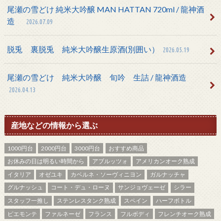
尾瀬の雪どけ 純米大吟醸 MAN HATTAN 720ml / 龍神酒
造
2026.07.09
脱兎 裏脱兎 純米大吟醸生原酒(別囲い）
2026.05.19
尾瀬の雪どけ 純米大吟醸 旬吟 生詰 / 龍神酒造
2026.04.13
産地などの情報から選ぶ
1000円台
2000円台
3000円台
おすすめ商品
お休みの日は明るい時間から
アブルッツォ
アメリカンオーク熟成
イタリア
オゼユキ
カベルネ・ソーヴィニヨン
ガルナッチャ
グルナッシュ
コート・デュ・ローヌ
サンジョヴェーゼ
シラー
スタッフ一推し
ステンレスタンク熟成
スペイン
ハーフボトル
ピエモンテ
ファルネーゼ
フランス
フルボディ
フレンチオーク熟成