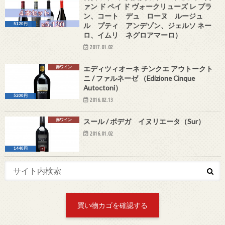
ァン ド ペイ ド ヴォークリューズ レ プラ
ン、コート デュ ローヌ ルージュ
ル プティ アンデゾン、ジェルソ ネー
5120円
ロ、イムリ ネグロアマーロ）
2017.01.02
赤ワイン
エディツィオーネ チンクエ アウトークト
ニ / ファルネーゼ （Edizione Cinque
Autoctoni）
5200円
2016.02.13
赤ワイン
スール / ボデガ イヌリエータ（Sur）
2016.01.02
1440円
買い物カゴを確認する