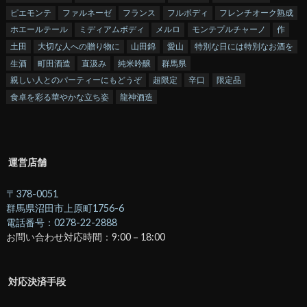
ピエモンテ
ファルネーゼ
フランス
フルボディ
フレンチオーク熟成
ホエールテール
ミディアムボディ
メルロ
モンテプルチャーノ
作
土田
大切な人への贈り物に
山田錦
愛山
特別な日には特別なお酒を
生酒
町田酒造
直汲み
純米吟醸
群馬県
親しい人とのパーティーにもどうぞ
超限定
辛口
限定品
食卓を彩る華やかな立ち姿
龍神酒造
運営店舗
〒378-0051
群馬県沼田市上原町1756-6
電話番号：0278-22-2888
お問い合わせ対応時間：9:00－18:00
対応決済手段