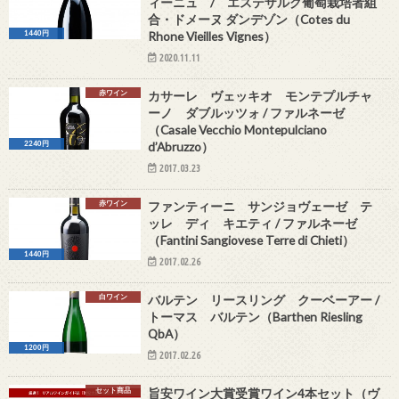
ィーニュ / エステザルグ葡萄栽培者組
合・ドメーヌ ダンデゾン（Cotes du
Rhone Vieilles Vignes）
1440円
2020.11.11
赤ワイン
カサーレ ヴェッキオ モンテプルチャ
ーノ ダブルッツォ / ファルネーゼ
（Casale Vecchio Montepulciano
d’Abruzzo）
2240円
2017.03.23
赤ワイン
ファンティーニ サンジョヴェーゼ テ
ッレ ディ キエティ / ファルネーゼ
（Fantini Sangiovese Terre di Chieti）
1440円
2017.02.26
白ワイン
バルテン リースリング クーベーアー /
トーマス バルテン（Barthen Riesling
QbA）
1200円
2017.02.26
セット商品
旨安ワイン大賞受賞ワイン4本セット（ヴ