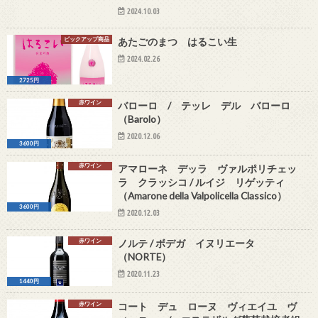
2024.10.03
ピックアップ商品
あたごのまつ はるこい生
2024.02.26
2725円
赤ワイン
バローロ / テッレ デル バローロ
（Barolo）
2020.12.06
3600円
赤ワイン
アマローネ デッラ ヴァルポリチェッ
ラ クラッシコ / ルイジ リゲッティ
（Amarone della Valpolicella Classico）
3600円
2020.12.03
赤ワイン
ノルテ / ボデガ イヌリエータ
（NORTE）
2020.11.23
1440円
赤ワイン
コート デュ ローヌ ヴィエイユ ヴ