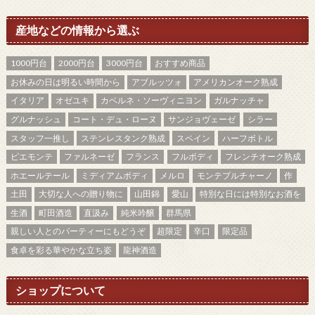
産地などの情報から選ぶ
1000円台
2000円台
3000円台
おすすめ商品
お休みの日は明るい時間から
アブルッツォ
アメリカンオーク熟成
イタリア
オゼユキ
カベルネ・ソーヴィニヨン
ガルナッチャ
グルナッシュ
コート・デュ・ローヌ
サンジョヴェーゼ
シラー
スタッフ一推し
ステンレスタンク熟成
スペイン
ハーフボトル
ピエモンテ
ファルネーゼ
フランス
フルボディ
フレンチオーク熟成
ホエールテール
ミディアムボディ
メルロ
モンテプルチャーノ
作
土田
大切な人への贈り物に
山田錦
愛山
特別な日には特別なお酒を
生酒
町田酒造
直汲み
純米吟醸
群馬県
親しい人とのパーティーにもどうぞ
超限定
辛口
限定品
食卓を彩る華やかな立ち姿
龍神酒造
ショップについて