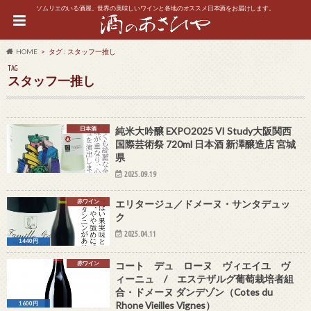
ソムリエのいる酒屋。世界の美味しいワインと各地のオススメ日本酒をお届けします。
HOME
タグ : スタッフ一推し
TAG
スタッフ一推し
日本酒
純米大吟醸 EXPO2025 VI Study大阪関西
国際芸術祭 720ml 日本酒 新澤醸造店 宮城
県
2025.09.19
赤ワイン
エリタージュ／ドメーヌ・サンタデュッ
ク
2025.04.11
1440円
赤ワイン
コート デュ ローヌ ヴィエイユ ヴ
ィーニュ / エステザルグ葡萄栽培者組
合・ドメーヌ ダンデゾン（Cotes du
Rhone Vieilles Vignes）
1600円