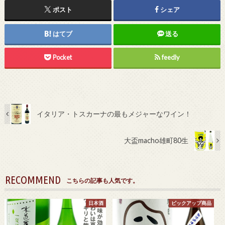
ポスト
シェア
はてブ
送る
Pocket
feedly
イタリア・トスカーナの最もメジャーなワイン！
大盃macho雄町80生
RECOMMEND
こちらの記事も人気です。
日本酒
ピックアップ商品