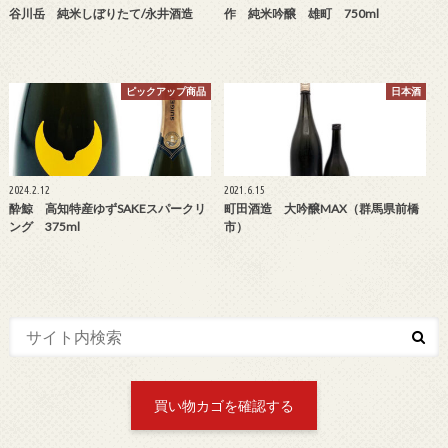
谷川岳 純米しぼりたて/永井酒造
作 純米吟醸 雄町 750ml
ピックアップ商品
日本酒
2024.2.12
2021.6.15
酔鯨 高知特産ゆずSAKEスパークリ
町田酒造 大吟醸MAX（群馬県前橋
ング 375ml
市）
買い物カゴを確認する