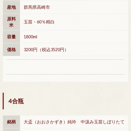
産地
群馬県高崎市
原料
玉苗・60％精白
米
容量
1800ml
価格
3200円（税込3520円）
4合瓶
銘柄
大盃（おおさかずき）純吟 中汲み玉苗しぼりたて