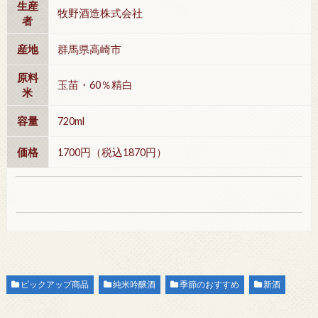
生産
牧野酒造株式会社
者
産地
群馬県高崎市
原料
玉苗・60％精白
米
容量
720ml
価格
1700円（税込1870円）
ピックアップ商品
純米吟醸酒
季節のおすすめ
新酒