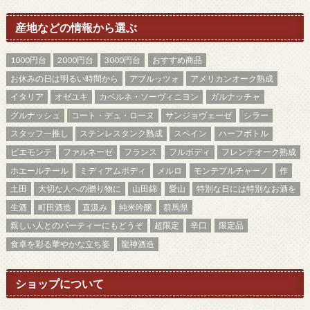
産地などの情報から選ぶ
1000円台
2000円台
3000円台
おすすめ商品
お休みの日は明るい時間から
アブルッツォ
アメリカンオーク熟成
イタリア
オゼユキ
カベルネ・ソーヴィニヨン
ガルナッチャ
グルナッシュ
コート・デュ・ローヌ
サンジョヴェーゼ
シラー
スタッフ一推し
ステンレスタンク熟成
スペイン
ハーフボトル
ピエモンテ
ファルネーゼ
フランス
フルボディ
フレンチオーク熟成
ホエールテール
ミディアムボディ
メルロ
モンテプルチャーノ
作
土田
大切な人への贈り物に
山田錦
愛山
特別な日には特別なお酒を
生酒
町田酒造
直汲み
純米吟醸
群馬県
親しい人とのパーティーにもどうぞ
超限定
辛口
限定品
食卓を彩る華やかな立ち姿
龍神酒造
ショップについて