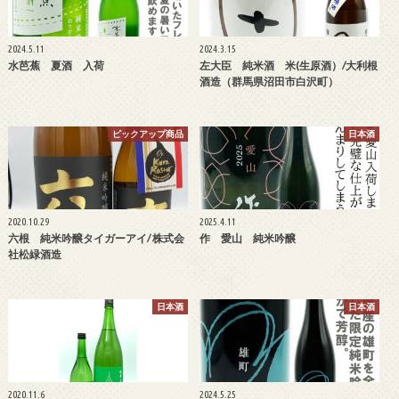
2024.5.11
2024.3.15
水芭蕉 夏酒 入荷
左大臣 純米酒 米(生原酒）/大利根
酒造（群馬県沼田市白沢町）
ピックアップ商品
日本酒
2020.10.29
2025.4.11
六根 純米吟醸タイガーアイ/ 株式会
作 愛山 純米吟醸
社松緑酒造
日本酒
日本酒
2020.11.6
2024.5.25