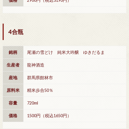
価格
2900円（税込3190円）
4合瓶
銘柄
尾瀬の雪どけ 純米大吟醸 ゆきだるま
生産者
龍神酒造
産地
群馬県館林市
原料米
精米歩合50％
容量
720ml
価格
1500円（税込1650円）