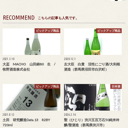
RECOMMEND
こちらの記事も人気です。
ピックアップ商品
ピックアップ商品
2021.3.10
2020.12.1
大盃 MACHO 山田錦80 生 /
左大臣 白貴 活性にごり酒/大利根
牧野酒造株式会社
酒造（群馬県沼田市白沢町）
ピックアップ商品
日本酒
2021.8.12
2026.2.16
土田 研究醸造Data.13 R2BY
聖（ひじり）渋川五百万石50純米吟
720ml
醸/聖酒造（群馬県渋川市）