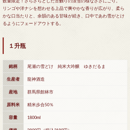
数量限定！さらさらとした舌触りの淡雪の様なささにごり。
リンゴや洋ナシを想わせる上品で爽やかな香りが広がり、柔ら
かな口当たりと、余韻のある甘味が続き、口中であわ雪がとけ
るようにフェードアウトする。
１升瓶
銘柄
尾瀬の雪どけ 純米大吟醸 ゆきだるま
生産者
龍神酒造
産地
群馬県館林市
原料米
精米歩合50％
容量
1800ml