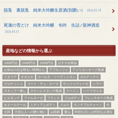
脱兎 裏脱兎 純米大吟醸生原酒(別囲い）
2026.05.19
尾瀬の雪どけ 純米大吟醸 旬吟 生詰 / 龍神酒造
2026.04.13
産地などの情報から選ぶ
1000円台
2000円台
3000円台
おすすめ商品
お休みの日は明るい時間から
アブルッツォ
アメリカンオーク熟成
イタリア
オゼユキ
カベルネ・ソーヴィニヨン
ガルナッチャ
グルナッシュ
コート・デュ・ローヌ
サンジョヴェーゼ
シラー
スタッフ一推し
ステンレスタンク熟成
スペイン
ハーフボトル
ピエモンテ
ファルネーゼ
フランス
フルボディ
フレンチオーク熟成
ホエールテール
ミディアムボディ
メルロ
モンテプルチャーノ
作
土田
大切な人への贈り物に
山田錦
愛山
特別な日には特別なお酒を