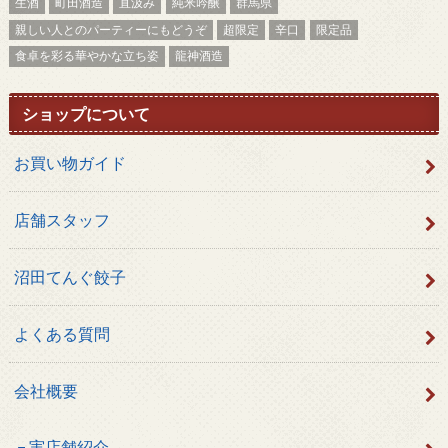
生酒
町田酒造
直汲み
純米吟醸
群馬県
親しい人とのパーティーにもどうぞ
超限定
辛口
限定品
食卓を彩る華やかな立ち姿
龍神酒造
ショップについて
お買い物ガイド
店舗スタッフ
沼田てんぐ餃子
よくある質問
会社概要
実店舗紹介