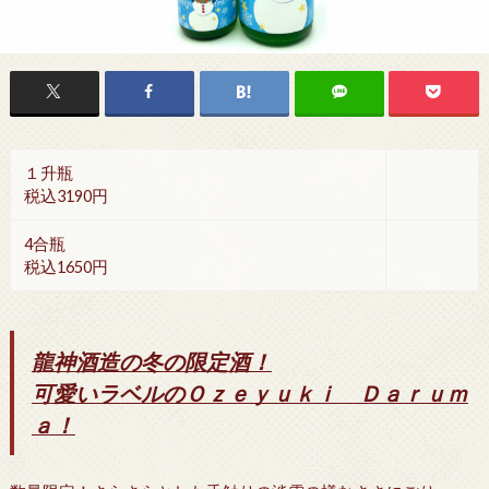
１升瓶
税込3190円
4合瓶
税込1650円
龍神酒造の冬の限定酒！
可愛いラベルのＯｚｅｙｕｋｉ Ｄａｒｕｍ
ａ！