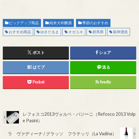
ピックアップ商品
純米大吟醸酒
季節のおすすめ
おすすめ商品
ゆきだるま
オゼユキ
群馬県
龍神酒造
ポスト
シェア
はてブ
送る
Pocket
feedly
レフォスコ2013ヴォルペ・パジーニ（Refosco 2013 Volp
e Pasini）
ラ ヴァディーナ / グラッソ フラテッリ（La Vadina）