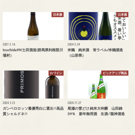
日本酒
日本酒
2021.5.16
2024.5.24
tsuchida99/土田酒造(群馬県利根郡川
米鶴 純米酒 蛍ラベル/米鶴酒造
場村）
（山形県）
白ワイン
ピックアップ商品
2024.3.23
2020.11.27
ガンベロロッソ最優秀白に選出!!高品
尾瀬の雪どけ 純米大吟醸 山田錦
質シャルドネ!!
39％ 新年御用酒 生酒 / 龍神酒造