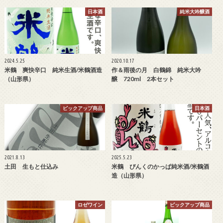
日本酒
純米大吟醸酒
2024.5.25
2020.10.17
米鶴 爽快辛口 純米生酒/米鶴酒造
作＆雨後の月 白鶴錦 純米大吟
（山形県）
醸 720ml 2本セット
ピックアップ商品
日本酒
2021.8.13
2025.5.23
土田 生もと仕込み
米鶴 ぴんくのかっぱ純米酒/米鶴酒
造（山形県）
ロゼワイン
ピックアップ商品