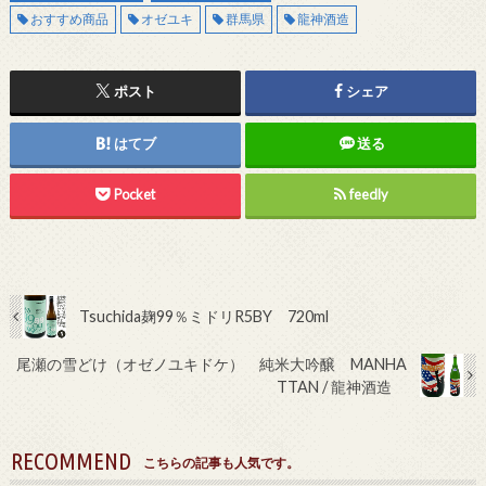
おすすめ商品
オゼユキ
群馬県
龍神酒造
ポスト
シェア
はてブ
送る
Pocket
feedly
Tsuchida麹99％ミドリR5BY 720ml
尾瀬の雪どけ（オゼノユキドケ） 純米大吟醸 MANHA
TTAN / 龍神酒造
RECOMMEND
こちらの記事も人気です。