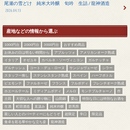
尾瀬の雪どけ 純米大吟醸 旬吟 生詰 / 龍神酒造
2026.04.13
産地などの情報から選ぶ
1000円台
2000円台
3000円台
おすすめ商品
お休みの日は明るい時間から
アブルッツォ
アメリカンオーク熟成
イタリア
オゼユキ
カベルネ・ソーヴィニヨン
ガルナッチャ
グルナッシュ
コート・デュ・ローヌ
サンジョヴェーゼ
シラー
スタッフ一推し
ステンレスタンク熟成
スペイン
ハーフボトル
ピエモンテ
ファルネーゼ
フランス
フルボディ
フレンチオーク熟成
ホエールテール
ミディアムボディ
メルロ
モンテプルチャーノ
作
土田
大切な人への贈り物に
山田錦
愛山
特別な日には特別なお酒を
生酒
町田酒造
直汲み
純米吟醸
群馬県
親しい人とのパーティーにもどうぞ
超限定
辛口
限定品
食卓を彩る華やかな立ち姿
龍神酒造