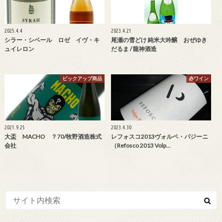
2025.4.4
2023.4.21
シラー・シベール ロゼ イヴ・キ
尾瀬の雪どけ 純米大吟醸 おぜゆき
ュイレロン
だるま / 龍神酒造
ピックアップ商品
赤ワイン
2021.9.25
2023.4.30
大盃 MACHO ？70/牧野酒造株式
レフォスコ2013ヴォルペ・パジーニ
会社
（Refosco 2013 Volp…