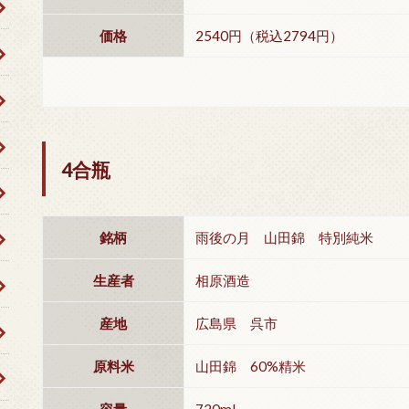
価格
2540円（税込2794円）
4合瓶
銘柄
雨後の月 山田錦 特別純米
生産者
相原酒造
産地
広島県 呉市
原料米
山田錦 60%精米
容量
720ml