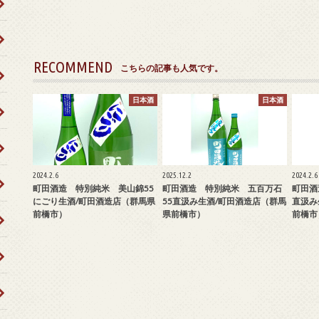
RECOMMEND
こちらの記事も人気です。
日本酒
日本酒
2024.2.6
2025.12.2
2024.2.6
町田酒造 特別純米 美山錦55
町田酒造 特別純米 五百万石
町田酒
にごり生酒/町田酒造店（群馬県
55直汲み生酒/町田酒造店（群馬
直汲み
前橋市）
県前橋市）
前橋市