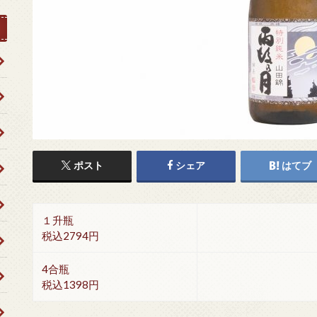
ポスト
シェア
はてブ
１升瓶
税込2794円
4合瓶
税込1398円