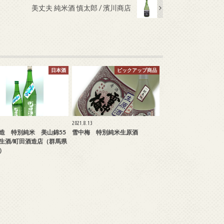
美丈夫 純米酒 慎太郎 / 濱川商店
日本酒
ピックアップ商品
2021.8.13
造 特別純米 美山錦55
雪中梅 特別純米生原酒
生酒/町田酒造店（群馬県
）