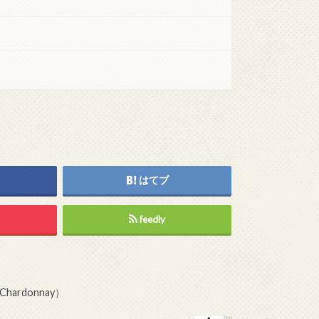
はてブ
feedly
ardonnay）