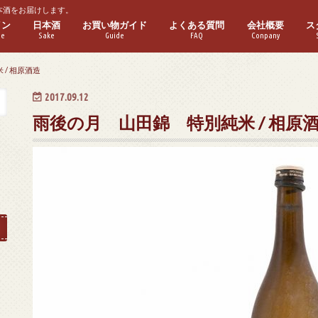
本酒をお届けします。
イン
日本酒
お買い物ガイド
よくある質問
会社概要
ス
ne
Sake
Guide
FAQ
Conpany
ワイン
ワイン
パークリングワイン
ゼワイン
ーフボトル
普通酒
本醸造酒
純米酒
特別本醸造酒
特別純米酒
吟醸酒
純米吟醸酒
大吟醸酒
純米大吟醸酒
実店舗紹介
/ 相原酒造
2017.09.12
雨後の月 山田錦 特別純米 / 相原