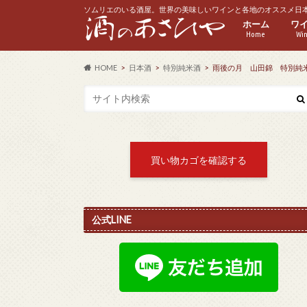
ソムリエのいる酒屋。世界の美味しいワインと各地のオススメ日
ホーム
ワ
Home
Wi
赤
白
ス
ロ
ハ
HOME
日本酒
特別純米酒
雨後の月 山田錦 特別純米 
買い物カゴを確認する
公式LINE