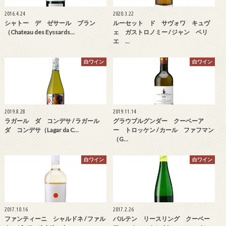
2016.4.24
2020.3.22
シャトー デ ゼサール ブラン
ルーセット ド サヴォワ キュヴ
（Chateau des Eyssards…
ェ ガストロノミー / ジャン ペリ
エ …
白ワイン
白ワイン
2019.8.28
2019.11.14
ラガール ダ コンデサ / ラガール
グラウブルグンダー クーベーア
ダ コンデサ（Lagar da C…
ー トロッケン / カール ファフマン
（G…
白ワイン
白ワイン
2017.10.16
2017.2.26
ファンティーニ シャルドネ / ファル
バルテン リースリング クーベー