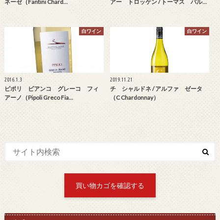
ネーゼ（Fantini Chard…
アー トロッケン / トーマス バル…
白ワイン
白ワイン
2016.1.3
2019.11.21
ピポリ ビアンコ グレーコ フィ
チ シャルドネ / アルファ ゼータ
アーノ（Pipoli Greco Fia…
（C Chardonnay）
買い物カゴを確認する