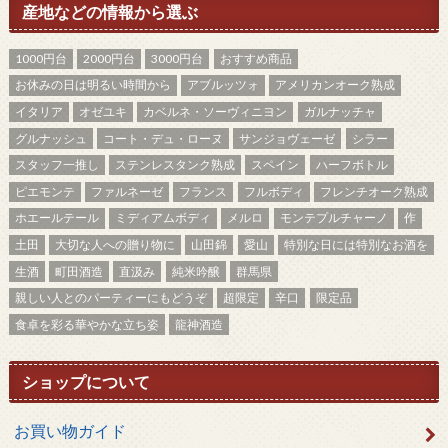
産地などの情報から選ぶ
1000円台
2000円台
3000円台
おすすめ商品
お休みの日は明るい時間から
アブルッツォ
アメリカンオーク熟成
イタリア
オゼユキ
カベルネ・ソーヴィニヨン
ガルナッチャ
グルナッシュ
コート・デュ・ローヌ
サンジョヴェーゼ
シラー
スタッフ一推し
ステンレスタンク熟成
スペイン
ハーフボトル
ピエモンテ
ファルネーゼ
フランス
フルボディ
フレンチオーク熟成
ホエールテール
ミディアムボディ
メルロ
モンテプルチャーノ
作
土田
大切な人への贈り物に
山田錦
愛山
特別な日には特別なお酒を
生酒
町田酒造
直汲み
純米吟醸
群馬県
親しい人とのパーティーにもどうぞ
超限定
辛口
限定品
食卓を彩る華やかな立ち姿
龍神酒造
ショップについて
お買い物ガイド