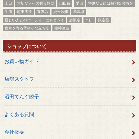
土田
大切な人への贈り物に
山田錦
愛山
特別な日には特別なお酒を
生酒
町田酒造
直汲み
純米吟醸
群馬県
親しい人とのパーティーにもどうぞ
超限定
辛口
限定品
食卓を彩る華やかな立ち姿
龍神酒造
ショップについて
お買い物ガイド
店舗スタッフ
沼田てんぐ餃子
よくある質問
会社概要