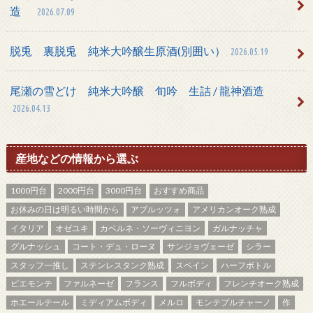
造
2026.07.09
脱兎 裏脱兎 純米大吟醸生原酒(別囲い）
2026.05.19
尾瀬の雪どけ 純米大吟醸 旬吟 生詰 / 龍神酒造
2026.04.13
産地などの情報から選ぶ
1000円台
2000円台
3000円台
おすすめ商品
お休みの日は明るい時間から
アブルッツォ
アメリカンオーク熟成
イタリア
オゼユキ
カベルネ・ソーヴィニヨン
ガルナッチャ
グルナッシュ
コート・デュ・ローヌ
サンジョヴェーゼ
シラー
スタッフ一推し
ステンレスタンク熟成
スペイン
ハーフボトル
ピエモンテ
ファルネーゼ
フランス
フルボディ
フレンチオーク熟成
ホエールテール
ミディアムボディ
メルロ
モンテプルチャーノ
作