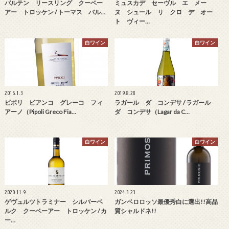
バルテン リースリング クーベー
ミュスカデ セーヴル エ メー
アー トロッケン / トーマス バル…
ヌ シュール リ クロ デ オー
ト ヴィー…
白ワイン
白ワイン
2016.1.3
2019.8.28
ピポリ ビアンコ グレーコ フィ
ラガール ダ コンデサ / ラガール
アーノ（Pipoli Greco Fia…
ダ コンデサ（Lagar da C…
白ワイン
白ワイン
2020.11.9
2024.3.23
ゲヴュルツトラミナー シルバーベ
ガンベロロッソ最優秀白に選出!!高品
ルク クーベーアー トロッケン / カ
質シャルドネ!!
ー…