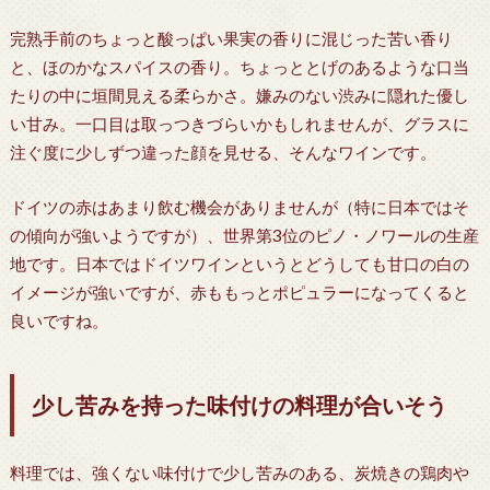
完熟手前のちょっと酸っぱい果実の香りに混じった苦い香り
と、ほのかなスパイスの香り。ちょっととげのあるような口当
たりの中に垣間見える柔らかさ。嫌みのない渋みに隠れた優し
い甘み。一口目は取っつきづらいかもしれませんが、グラスに
注ぐ度に少しずつ違った顔を見せる、そんなワインです。
ドイツの赤はあまり飲む機会がありませんが（特に日本ではそ
の傾向が強いようですが）、世界第3位のピノ・ノワールの生産
地です。日本ではドイツワインというとどうしても甘口の白の
イメージが強いですが、赤ももっとポピュラーになってくると
良いですね。
少し苦みを持った味付けの料理が合いそう
料理では、強くない味付けで少し苦みのある、炭焼きの鶏肉や