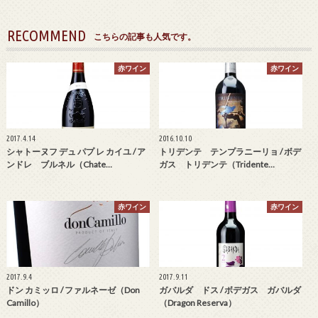
RECOMMEND
こちらの記事も人気です。
赤ワイン
赤ワイン
2017.4.14
2016.10.10
シャトーヌフ デュ パプ レ カイユ / ア
トリデンテ テンプラニーリョ / ボデ
ンドレ ブルネル（Chate…
ガス トリデンテ（Tridente…
赤ワイン
赤ワイン
2017.9.4
2017.9.11
ドン カミッロ / ファルネーゼ（Don
ガバルダ ドス / ボデガス ガバルダ
Camillo）
（Dragon Reserva）