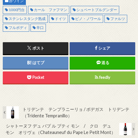
赤ワイン
1000円台
カール ファフマン
シュペートブルグンダー
ステンレスタンク熟成
ドイツ
ピノ・ノワール
ファルツ
フルボディ
辛口
ポスト
シェア
はてブ
送る
Pocket
feedly
トリデンテ テンプラニーリョ / ボデガス トリデンテ
（Tridente Tempranillo）
シャトーヌフ デュ パプ ル プティ モン / クロ デュ
モン オリヴェ（Chateauneuf du Pape Le Petit Mont）