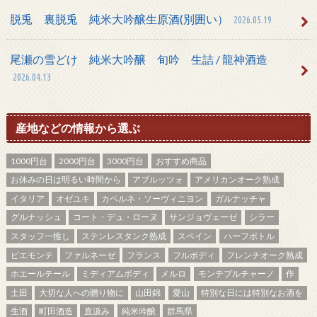
脱兎 裏脱兎 純米大吟醸生原酒(別囲い）
2026.05.19
尾瀬の雪どけ 純米大吟醸 旬吟 生詰 / 龍神酒造
2026.04.13
産地などの情報から選ぶ
1000円台
2000円台
3000円台
おすすめ商品
お休みの日は明るい時間から
アブルッツォ
アメリカンオーク熟成
イタリア
オゼユキ
カベルネ・ソーヴィニヨン
ガルナッチャ
グルナッシュ
コート・デュ・ローヌ
サンジョヴェーゼ
シラー
スタッフ一推し
ステンレスタンク熟成
スペイン
ハーフボトル
ピエモンテ
ファルネーゼ
フランス
フルボディ
フレンチオーク熟成
ホエールテール
ミディアムボディ
メルロ
モンテプルチャーノ
作
土田
大切な人への贈り物に
山田錦
愛山
特別な日には特別なお酒を
生酒
町田酒造
直汲み
純米吟醸
群馬県